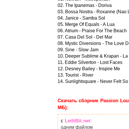
02. The Ipanemas - Doriva
03. Bossa Nostra - Roxanne (Nao L
04. Janice - Samba Sol
05. Merge Of Equals - A Lua
06. Atrium - Praise For The Beach
07. Casa Del Sol - Del Mar
08. Mystic Diversions - The Love 
09. Sine - Slow Jam
10. Deeper Sublime & Krapan - La
11. Eddie Silverton - Lost Faces
12. Desney Bailey - Inspire Me
13. Tourist - River
14. Sunlightsquare - Never Felt S
Скачать сборник Passion Lou
МБ):
с
LetItBit.net:
одним файлом