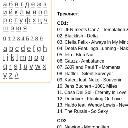
а
б
в
г
д
е
ж
з
и
й
к
л
м
н
о
п
Треклист:
р
с
т
у
ф
х
ц
ч
CD1:
ш
э
ю
я
01. JEN meets Can7 - Temptation 
02. Blackfish - Delta
0
1
2
3
4
5
7
8
9
03. Clelia Felix - Always In My Min
a
b
c
d
e
f
g
h
04. Deela Feat. Inga Luhning - Na
05. Ielo - Bleu Nuit
i
j
k
l
m
n
o
p
06. Gauzz - Ambulance
q
r
s
t
u
v
w
x
07. GXR and Paul T - Moments
y
z
#
08. Hattler - Silent Surveyor
09. Kaledj feat. Neko - Souvenir
10. Jens Buchert - 1001 Miles
11. Casa Del Sol - Eternity In Love
12. Dubdiver - Floating On Love
13. Haldo feat. Wendy Lewis - Nev
14. The Rurals - So Sexy
CD2:
01. Newton - Metropolitan