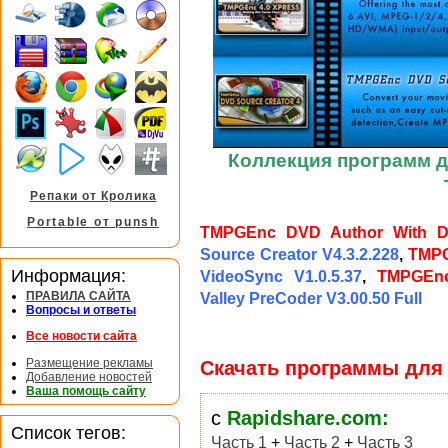
Коллекция программ д
Репаки от Кролика
Portable от punsh
TMPGEnc DVD Author With Div
Source Creator V4.3.2.228
,
TMPG
Информация:
VideoSync V1.0.5.37
,
TMPGEnc
ПРАВИЛА САЙТА
Valley PreCoder V3.00.50 Full
Вопросы и ответы
Все новости сайта
Размещение рекламы
Скачать программы для 
Добавление новостей
Ваша помощь сайту
с
Rapidshare.com:
Список тегов:
Часть 1
+
Часть 2
+
Часть 3