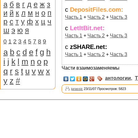
а
б
в
г
д
е
ж
з
с
DepositFiles.com:
и
й
к
л
м
н
о
п
Часть 1
+
Часть 2
+
Часть 3
р
с
т
у
ф
х
ц
ч
с
LetItBit.net:
ш
э
ю
я
Часть 1
+
Часть 2
+
Часть 3
0
1
2
3
4
5
7
8
9
с
zSHARE.net:
a
b
c
d
e
f
g
h
Часть 1
+
Часть 2
+
Часть 3
i
j
k
l
m
n
o
p
Части взаимозаменяемы
q
r
s
t
u
v
w
x
антологии
,
y
z
#
jurassic
23/11/07 Просмотров: 5823