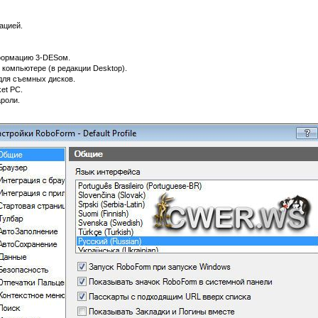
ацией.
формацию 3-DESом.
 компьютере (в редакции Desktop).
для съемных дисков.
et PC.
ароли.