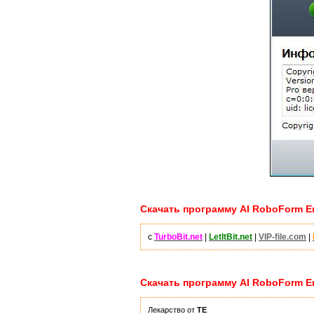
Скачать программу AI RoboForm Ente
с
TurboBit.net
|
LetItBit.net
|
VIP-file.com
|
Скачать программу AI RoboForm Ente
Лекарство от
TE