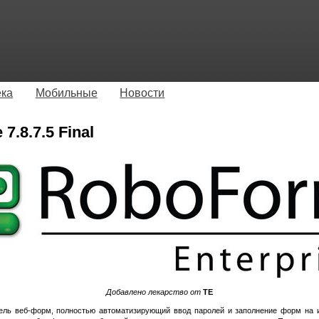
ека
Мобильные
Новости
7.8.7.5 Final
Добавлено лекарство от
TE
ель веб-форм, полностью автоматизирующий ввод паролей и заполнение форм на и