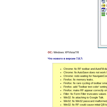
ОС:
Windows XP/Vista/7/8
Что нового в версии 7.8.7:
Chrome: fix RF toolbar and AutoFill d
Chrome: fix AutoSave does not work f
Chrome: redo waiting for NavigateComp
Firefox: fix memory leaks.
Firefox: fix rare cycling of toolbar sma
Firefox: add 'Toolbar text color' sett
Firefox: make RF appear correctly o
Filler: fix Form Filler truncates values
Win32: fix attaching to Google Talk.
Win32: fix Win32 passcard malforme
Win32: fix RF could cause initial QB l