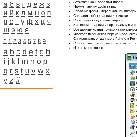
Автоматически заполнит пароли.
а
б
в
г
д
е
ж
з
Нажмет кнопку Login за вас.
и
й
к
л
м
н
о
п
Заполнит формы персональной информ
Сохранит любые пароли и заметки.
р
с
т
у
ф
х
ц
ч
Сгенерирует случайные пароли.
Зашифрует пароли и персональную ин
ш
э
ю
я
Все данные хранит только на локальном
Имеется переносная версия RoboForm 
Синхронизирует данные с Palm или Pock
0
1
2
3
4
5
7
8
9
Спасает, восстанавливает и печатает п
И еще много всего.
a
b
c
d
e
f
g
h
i
j
k
l
m
n
o
p
q
r
s
t
u
v
w
x
y
z
#