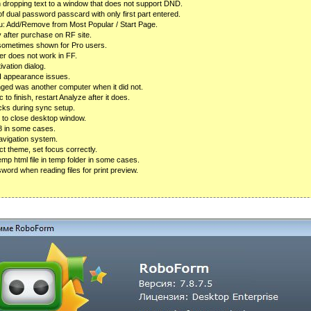
 dropping text to a window that does not support DND.
 dual password passcard with only first part entered.
: Add/Remove from Most Popular / Start Page.
ly after purchase on RF site.
og sometimes shown for Pro users.
ser does not work in FF.
ivation dialog.
I appearance issues.
ged was another computer when it did not.
 to finish, restart Analyze after it does.
cks during sync setup.
s to close desktop window.
E8 in some cases.
avigation system.
ct theme, set focus correctly.
 temp html file in temp folder in some cases.
word when reading files for print preview.