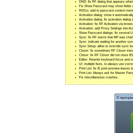
DND: fix RF dialog that appears when
Fix Show Passcard may show fields of
Rf2Go: add to passcard context menu
Activation dialog: show it automatical
Activation dialog: fix activation dial
Activation: fix RF Activation via brow
Activation: add Proxy Settings into Act
Show Passcard dialogs: fix several U
Sync: fix RF warns that MP was chan
Sync: indicate waiting for another sync
Sync Setup: allow to override sync lo
Closer: fix sometimes RF Closer trie
Closer: fix RF Closer did not close I
Editor: Rewrite keyboard focus and n
UI: multiple fixes, to always use corre
Print List: fix IE print preview leaves
Print List: Always ask for Master Pass
Fix miscellaneous crashes.