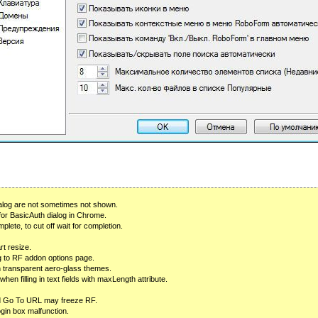
ialog are not sometimes not shown.
or BasicAuth dialog in Chrome.
lete, to cut off wait for completion.
rt resize.
ing to RF addon options page.
n transparent aero-glass themes.
 when filling in text fields with maxLength attribute.
d Go To URL may freeze RF.
ogin box malfunction.