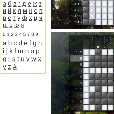
а
б
в
г
д
е
ж
з
и
й
к
л
м
н
о
п
р
с
т
у
ф
х
ц
ч
ш
э
ю
я
0
1
2
3
4
5
7
8
9
a
b
c
d
e
f
g
h
i
j
k
l
m
n
o
p
q
r
s
t
u
v
w
x
y
z
#