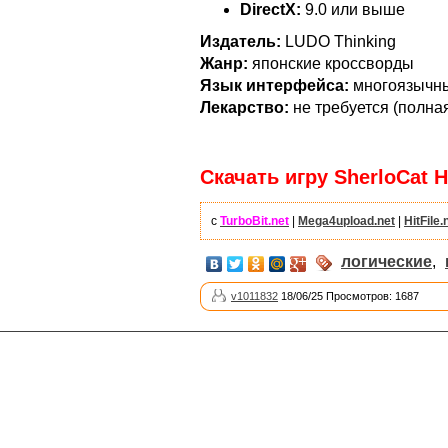
DirectX:
9.0 или выше
Издатель:
LUDO Thinking
Жанр:
японские кроссворды
Язык интерфейса:
многоязычный
Лекарство:
не требуется (полна
Скачать игру SherloCat 
с
TurboBit.net
|
Mega4upload.net
|
HitFile.
логические
,
v1011832
18/06/25 Просмотров: 1687