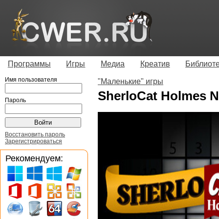
Программы
Игры
Медиа
Креатив
Библиот
Имя пользователя
"Маленькие" игры
SherloCat Holmes N
Пароль
Восстановить пароль
Зарегистрироваться
Рекомендуем: