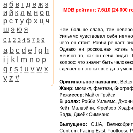
а
б
в
г
д
е
ж
з
IMDB рейтинг: 7,6/10 (24 000 г
и
й
к
л
м
н
о
п
р
с
т
у
ф
х
ц
ч
ш
э
ю
я
Чем больше слава, тем невероя
Уильямс чувствовал себя немног
0
1
2
3
4
5
7
8
9
чего он стоит, Робби решает ри
a
b
c
d
e
f
g
h
Однако ни роскошная жизнь м
меняют то, как он себя видит.
i
j
k
l
m
n
o
p
вопрос: что значит быть человек
q
r
s
t
u
v
w
x
cделает он это как всегда в умо
y
z
#
Оригинальное название:
Bette
Жанр:
мюзикл, фэнтези, биограф
Режиссер:
Майкл Грэйси
В ролях:
Робби Уильямс, Джонн
Кейт Малвэйни, Фрейзер Хэдфи
Бадж, Джейк Симманс
Выпущено:
США, Великобрита
Centrum, Facing East, Footloose P