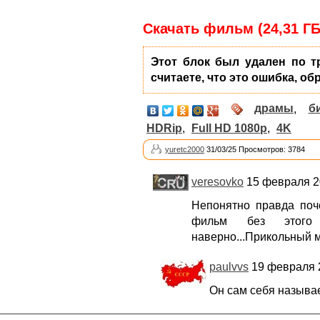
Скачать фильм (24,31 ГБ
Этот блок был удален по т
считаете, что это ошибка, об
драмы
,
б
HDRip
,
Full HD 1080p
,
4K
yuretc2000
31/03/25 Просмотров: 3784
veresovko
15 февраля 20
Непонятно правда поч
фильм без этог
наверно...Прикольный 
paulvvs
19 февраля 2
Он сам себя называе