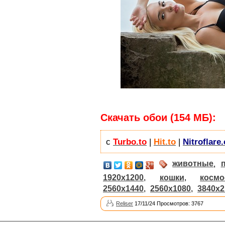
Скачать обои (154 МБ):
с
Turbo.to
|
Hit.to
|
Nitroflare
животные
,
1920x1200
,
кошки
,
космо
2560x1440
,
2560x1080
,
3840x2
Reliser
17/11/24 Просмотров: 3767