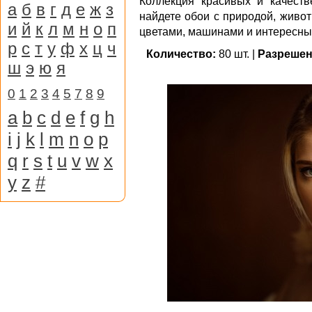
Коллекция красивых и качест
а
б
в
г
д
е
ж
з
найдете обои с природой, живо
и
й
к
л
м
н
о
п
цветами, машинами и интересны
р
с
т
у
ф
х
ц
ч
Количество:
80 шт. |
Разрешен
ш
э
ю
я
0
1
2
3
4
5
7
8
9
a
b
c
d
e
f
g
h
i
j
k
l
m
n
o
p
q
r
s
t
u
v
w
x
y
z
#