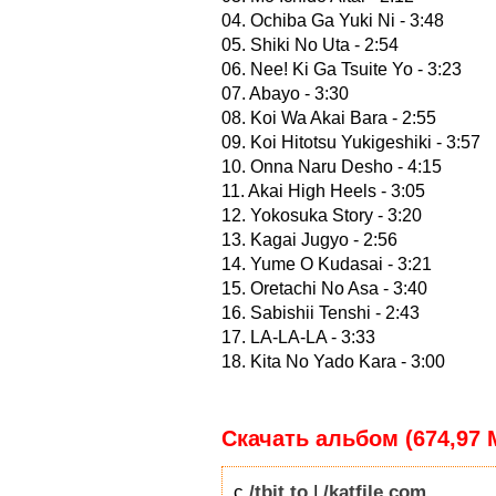
04. Ochiba Ga Yuki Ni - 3:48
05. Shiki No Uta - 2:54
06. Nee! Ki Ga Tsuite Yo - 3:23
07. Abayo - 3:30
08. Koi Wa Akai Bara - 2:55
09. Koi Hitotsu Yukigeshiki - 3:57
10. Onna Naru Desho - 4:15
11. Akai High Heels - 3:05
12. Yokosuka Story - 3:20
13. Kagai Jugyo - 2:56
14. Yume O Kudasai - 3:21
15. Oretachi No Asa - 3:40
16. Sabishii Tenshi - 2:43
17. LA-LA-LA - 3:33
18. Kita No Yado Kara - 3:00
Скачать альбом (674,97 
с
/tbit.to
|
/katfile.com