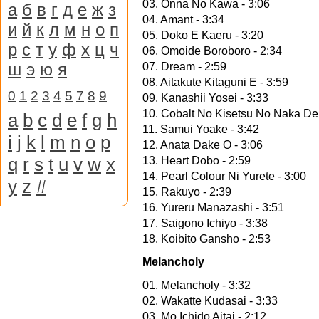
03. Onna No Kawa - 3:06
а
б
в
г
д
е
ж
з
04. Amant - 3:34
и
й
к
л
м
н
о
п
05. Doko E Kaeru - 3:20
р
с
т
у
ф
х
ц
ч
06. Omoide Boroboro - 2:34
ш
э
ю
я
07. Dream - 2:59
08. Aitakute Kitaguni E - 3:59
0
1
2
3
4
5
7
8
9
09. Kanashii Yosei - 3:33
10. Cobalt No Kisetsu No Naka De 
a
b
c
d
e
f
g
h
11. Samui Yoake - 3:42
i
j
k
l
m
n
o
p
12. Anata Dake O - 3:06
q
r
s
t
u
v
w
x
13. Heart Dobo - 2:59
14. Pearl Colour Ni Yurete - 3:00
y
z
#
15. Rakuyo - 2:39
16. Yureru Manazashi - 3:51
17. Saigono Ichiyo - 3:38
18. Koibito Gansho - 2:53
Melancholy
01. Melancholy - 3:32
02. Wakatte Kudasai - 3:33
03. Mo Ichido Aitai - 2:12