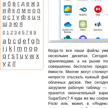
а
б
в
г
д
е
ж
з
и
й
к
л
м
н
о
п
р
с
т
у
ф
х
ц
ч
ш
э
ю
я
0
1
2
3
4
5
7
8
9
a
b
c
d
e
f
g
h
i
j
k
l
m
n
o
p
Когда-то все наши файлы ум
q
r
s
t
u
v
w
x
нескольких дискетах. Сегод
хранилищами, а на рынке по
y
z
#
совершенно бесплатно предо
ёмкости. Многие могут столкну
непросто отыскать нужный фай
облачных дисков. Уже сегод
загрузили рабочую таблицу —
хранится окончательный вар
SugarSync? А куда же мы сохра
Flickr или, может, в «Яндек