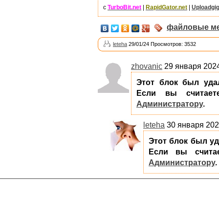
с
TurboBit.net
|
RapidGator.net
|
Uploadgi
файловые м
leteha
29/01/24 Просмотров: 3532
zhovanic
29 января 2024
Этот блок был уда
Если вы считает
Администратору
.
leteha
30 января 2024
Этот блок был у
Если вы считае
Администратору
.