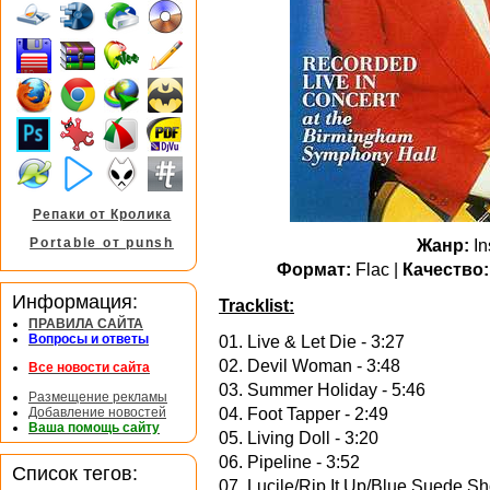
Репаки от Кролика
Portable от punsh
Жанр:
In
Формат:
Flac |
Качество:
Информация:
Tracklist:
ПРАВИЛА САЙТА
Вопросы и ответы
01. Live & Let Die - 3:27
02. Devil Woman - 3:48
Все новости сайта
03. Summer Holiday - 5:46
Размещение рекламы
Добавление новостей
04. Foot Tapper - 2:49
Ваша помощь сайту
05. Living Doll - 3:20
06. Pipeline - 3:52
Список тегов:
07. Lucile/Rip It Up/Blue Suede Sh