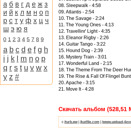
а
б
в
г
д
е
ж
з
08. Sleepwalk - 4:58
и
й
к
л
м
н
о
п
09. Atlantis - 2:54
10. The Savage - 2:24
р
с
т
у
ф
х
ц
ч
11. The Young Ones - 4:13
ш
э
ю
я
12. Travellinґ Light - 4:35
13. Eleanor Rigby - 2:26
0
1
2
3
4
5
7
8
9
14. Guitar Tango - 3:22
a
b
c
d
e
f
g
h
15. Hound Dog - 2:39
i
j
k
l
m
n
o
p
16. Mystery Train - 3:01
17. Wonderful Land - 2:15
q
r
s
t
u
v
w
x
18. The Theme From The Deer Hunt
y
z
#
19. The Rise & Fall Of Flingel Bunt
20. Apache - 3:15
21. Move It - 4:28
Скачать альбом (528,51 
с
/turb.pw
|
/katfile.com
|
/www.upload-4ev