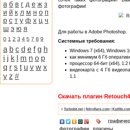
а
б
в
г
д
е
ж
з
фотографии!
и
й
к
л
м
н
о
п
р
с
т
у
ф
х
ц
ч
ш
э
ю
я
Для работы в Adobe Photoshop.
0
1
2
3
4
5
7
8
9
Системные требования:
a
b
c
d
e
f
g
h
Windows 7 (x64), Windows 1
i
j
k
l
m
n
o
p
как минимум 6 Гб оператив
процессор 64-бит (x64), 1.2
q
r
s
t
u
v
w
x
видеокарта c 4 Гб видеоп
y
z
#
1.1
Скачать плагин Retouch4
с
Turbobit.net
|
Nitroflare.com
|
Katfile.co
графиче
фотографии
,
плагины