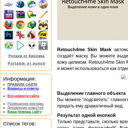
Retouch4me Skin Mask
автома
создаёт маску. Вы можете выде
Репаки от Кролика
кожу целиком. Retouch4me Skin 
Portable от punsh
и может использоваться как отд
Информация:
ПРАВИЛА САЙТА
Вопросы и ответы
Выделение главного объекта
Все новости сайта
Вы можете "подсветить" главног
Размещение рекламы
придать ему драматичный вид.
Добавление новостей
Ваша помощь сайту
Результат одной кнопкой
Только представьте, сколько вр
Список тегов:
сотен таких фотографий! Ва