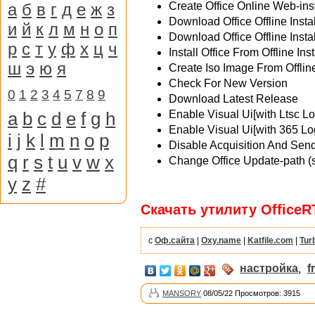
а
б
в
г
д
е
ж
з
Create Office Online Web-ins
Download Office Offline Insta
и
й
к
л
м
н
о
п
Download Office Offline Inst
р
с
т
у
ф
х
ц
ч
Install Office From Offline I
ш
э
ю
я
Create Iso Image From Offlin
Check For New Version
0
1
2
3
4
5
7
8
9
Download Latest Release
a
b
c
d
e
f
g
h
Enable Visual Ui[with Ltsc L
Enable Visual Ui[with 365 Lo
i
j
k
l
m
n
o
p
Disable Acquisition And Send
q
r
s
t
u
v
w
x
Change Office Update-path (s
y
z
#
Скачать утилиту OfficeRT
с
Оф.сайта
|
Oxy.name
|
Katfile.com
|
Tur
настройка
,
f
MANSORY
08/05/22 Просмотров: 3915