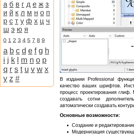
а
б
в
г
д
е
ж
з
и
й
к
л
м
н
о
п
р
с
т
у
ф
х
ц
ч
ш
э
ю
я
0
1
2
3
4
5
7
8
9
a
b
c
d
e
f
g
h
i
j
k
l
m
n
o
p
q
r
s
t
u
v
w
x
y
z
#
В издании Professional функ
качество ваших шрифтов. Инст
процесс проектирования глиф.
создавать сотни дополнител
автоматически создавать контур
Основные возможности:
Создание и редактировани
Модернизация существующ