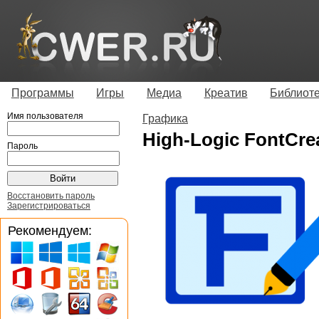
Программы
Игры
Медиа
Креатив
Библиот
Имя пользователя
Графика
High-Logic FontCrea
Пароль
Восстановить пароль
Зарегистрироваться
Рекомендуем: