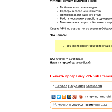
VPNhub Premium включает в себя:
Глобальное потоковое видео
Серверы в более чем 60 местах
Приложения для рабочего стола
Работа нескольких устройств одноврем
Максимальная скорость без лимита пе
Сервис VPNhub совместим со всеми веб-браузерам
Что нового:
You are no longer required to create
ОС:
Android™ 7.0 и выше
Язык интерфейса:
английский
Скачать программу VPNhub Premium
с
Turbo.cc
|
Oxy.cloud
|
Katfile.com
интернет
,
Android
MANSORY
23/04/22 Просмотров: 2153