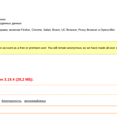
енно
реданных данных
и, включая Firefox, Chrome, Safari, Brave, UC Browser, Proxy Browser и Opera Mini.
 an account as a free or premium user. You will remain anonymous as we have made all user a
 3.19.4 (28,2 МБ):
,
безопасность
,
анонимайзеры