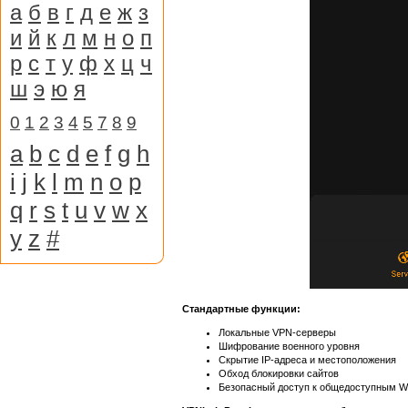
а
б
в
г
д
е
ж
з
и
й
к
л
м
н
о
п
р
с
т
у
ф
х
ц
ч
ш
э
ю
я
0
1
2
3
4
5
7
8
9
a
b
c
d
e
f
g
h
i
j
k
l
m
n
o
p
q
r
s
t
u
v
w
x
y
z
#
Стандартные функции:
Локальные VPN-серверы
Шифрование военного уровня
Скрытие IP-адреса и местоположения
Обход блокировки сайтов
Безопасный доступ к общедоступным Wi