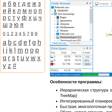
а
б
в
г
д
е
ж
з
и
й
к
л
м
н
о
п
р
с
т
у
ф
х
ц
ч
ш
э
ю
я
0
1
2
3
4
5
7
8
9
a
b
c
d
e
f
g
h
i
j
k
l
m
n
o
p
q
r
s
t
u
v
w
x
y
z
#
Особенности программы:
Иерархическая структура 
TreeMap)
Интегрированный планиро
Быстрая, многопоточная п