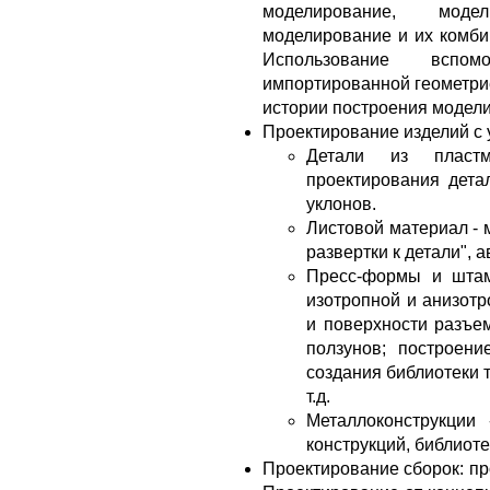
моделирование, модел
моделирование и их комби
Использование вспо
импортированной геометрие
истории построения модели
Проектирование изделий с 
Детали из пласт
проектирования детал
уклонов.
Листовой материал - м
развертки к детали", 
Пресс-формы и штам
изотропной и анизотр
и поверхности разъем
ползунов; построени
создания библиотеки 
т.д.
Металлоконструкции
конструкций, библиоте
Проектирование сборок: про