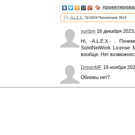
проектирова
-A.L.E.X.-
31/10/24 Просмотров: 8014
yuribrn
16 декабря 2023,
Hi, -A.L.E.X.- . Поче
SolidNetWork License 
вообще. Нет возможнос
DimonMF
19 ноября 202
Обновы нет?