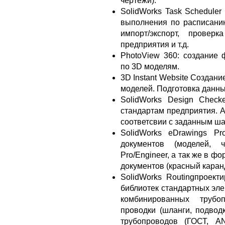
чертежи).
SolidWorks Task Scheduler
выполнения по расписанию
импорт/экспорт, провер
предприятия и т.д.
PhotoView 360: создание
по 3D моделям.
3D Instant Website Создан
моделей. Подготовка данны
SolidWorks Design Check
стандартам предприятия. А
соответсвии с заданным ш
SolidWorks eDrawings Pr
документов (моделей, 
Pro/Engineer, а так же в 
документов (красный каран
SolidWorks Routingпроект
библиотек стандартных эле
комбинированных трубо
проводки (шланги, подводк
трубопроводов (ГОСТ, AN