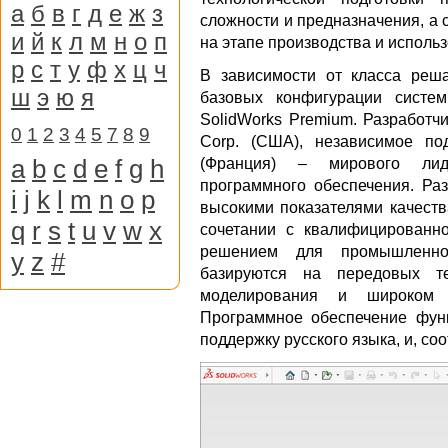
а
б
в
г
д
е
ж
з
сложности и предназначения, а
и
й
к
л
м
н
о
п
на этапе производства и исполь
р
с
т
у
ф
х
ц
ч
В зависимости от класса реша
ш
э
ю
я
базовых конфигурации системы
SolidWorks Premium. Разработч
0
1
2
3
4
5
7
8
9
Corp. (США), независимое по
a
b
c
d
e
f
g
h
(Франция) – мирового лид
программного обеспечения. Раз
i
j
k
l
m
n
o
p
высокими показателями качеств
q
r
s
t
u
v
w
x
сочетании с квалифицированн
решением для промышленнос
y
z
#
базируются на передовых те
моделирования и широком с
Программное обеспечение фун
поддержку русского языка, и, с