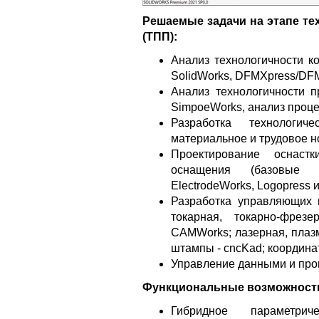
Решаемые задачи на этапе те
(ТПП):
Анализ технологичности к
SolidWorks, DFMXpress/DFMP
Анализ технологичности п
SimpoeWorks, анализ проце
Разработка технологи
материальное и трудовое 
Проектирование оснаст
оснащения (базовые к
ElectrodeWorks, Logopress и 
Разработка управляющих 
токарная, токарно-фрез
CAMWorks; лазерная, плаз
штампы - cncKad; координ
Управление данными и про
Функциональные возможности 
Гибридное параметрич