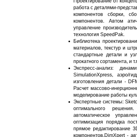
Проектирование от концепц
работа с деталями-представ
компонентов сборки, сб
компонентов. Автом ати
управление производител
технология SpeedPak.
Библиотека проектировани
материалов, текстур и штр
стандартные детали и уз
прокатного сортамента, и т
Экспресс-анализ: дина
SimulationXpress, аэро/ги
изготовления детали - DFM
Расчет массово-инерционны
моделирование работы кул
Экспертные системы: Sketch
оптимального решения. F
автоматическое управле
оптимизация порядка пост
прямое редактирование 3
компонентов.DimXpert - а