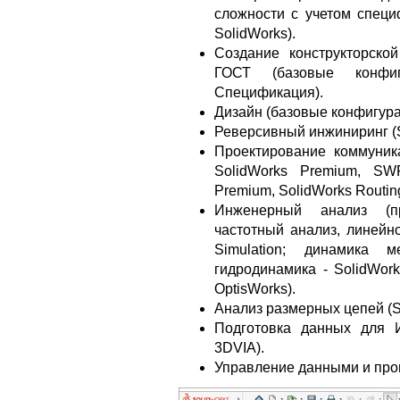
сложности с учетом специ
SolidWorks).
Создание конструкторско
ГОСТ (базовые конфигу
Спецификация).
Дизайн (базовые конфигура
Реверсивный инжиниринг (S
Проектирование коммуник
SolidWorks Premium, SWR
Premium, SolidWorks Routin
Инженерный анализ (про
частотный анализ, линейн
Simulation; динамика м
гидродинамика - SolidWork
OptisWorks).
Анализ размерных цепей (S
Подготовка данных для И
3DVIA).
Управление данными и про