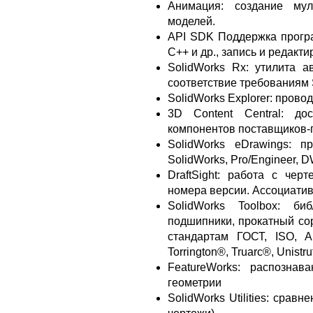
Анимация: создание му
моделей.
API SDK Поддержка програм
C++ и др., запись и редакт
SolidWorks Rx: утилита а
соответствие требованиям 
SolidWorks Explorer: прово
3D Content Central: до
компонентов поставщиков-п
SolidWorks eDrawings: 
SolidWorks, Pro/Engineer, 
DraftSight: работа с че
номера версии. Ассоциатив
SolidWorks Toolbox: би
подшипники, прокатный сорт
стандартам ГОСТ, ISO, A
Torrington®, Truarc®, Unistru
FeatureWorks: распознав
геометрии
SolidWorks Utilities: срав