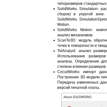
типоразмеров стандартных
SolidWorks Simulation: ра
сборок) в упругой зоне.
SolidWorks SimulationXpre
Motion.
SolidWorks Motion: комп
анализ механизмов.
ScanTo3D: модуль обратн
точек в поверхности и тве
TolAnalyst: анализ разм
Использование размеро
анализа. Определение до
степени влияния размеров
CircuitWorks: импорт да
Построение 3D модели пе
Передача измененных дан
версий печатной платы.