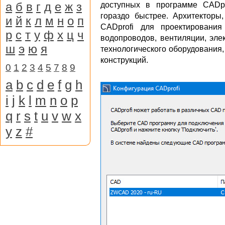
а
б
в
г
д
е
ж
з
доступных в программе CADp
гораздо быстрее. Архитекторы
и
й
к
л
м
н
о
п
CADprofi для проектирования 
р
с
т
у
ф
х
ц
ч
водопроводов, вентиляции, эле
ш
э
ю
я
технологического оборудования,
конструкций.
0
1
2
3
4
5
7
8
9
a
b
c
d
e
f
g
h
i
j
k
l
m
n
o
p
q
r
s
t
u
v
w
x
y
z
#