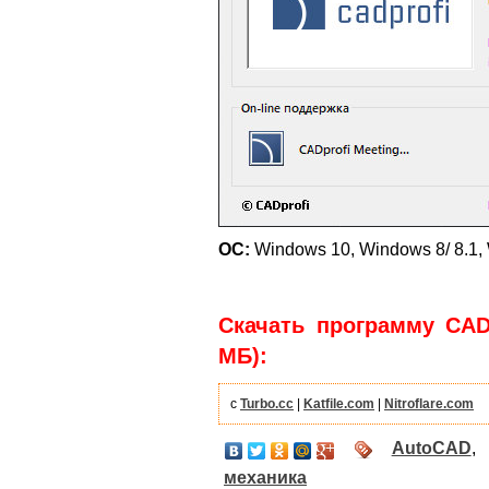
ОС:
Windows 10, Windows 8/ 8.1, 
Скачать программу CADpr
МБ):
с
Turbo.cc
|
Katfile.com
|
Nitroflare.com
AutoCAD
механика