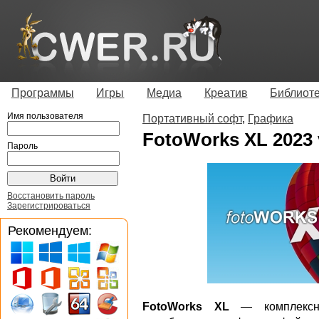
Программы
Игры
Медиа
Креатив
Библиот
Имя пользователя
Портативный софт
,
Графика
FotoWorks XL 2023 v
Пароль
Восстановить пароль
Зарегистрироваться
Рекомендуем:
FotoWorks XL
— комплексны