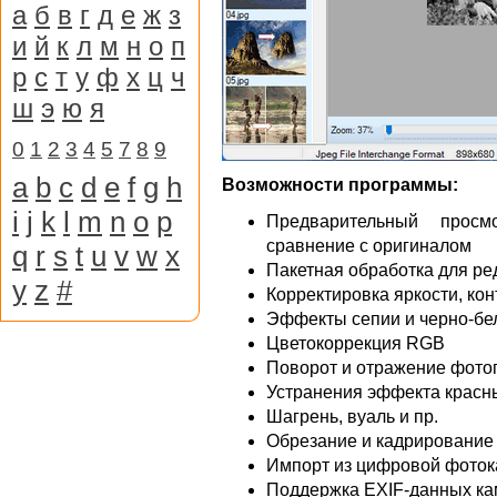
а
б
в
г
д
е
ж
з
и
й
к
л
м
н
о
п
р
с
т
у
ф
х
ц
ч
ш
э
ю
я
0
1
2
3
4
5
7
8
9
a
b
c
d
e
f
g
h
Возможности программы:
i
j
k
l
m
n
o
p
Предварительный просм
сравнение с оригиналом
q
r
s
t
u
v
w
x
Пакетная обработка для ре
y
z
#
Корректировка яркости, ко
Эффекты сепии и черно-б
Цветокоррекция RGB
Поворот и отражение фото
Устранения эффекта красн
Шагрень, вуаль и пр.
Обрезание и кадрирование
Импорт из цифровой фото
Поддержка EXIF-данных к