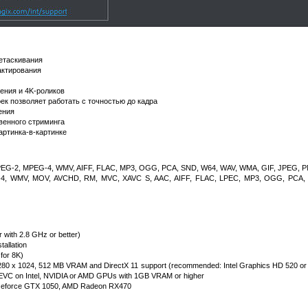
ретаскивания
актирования
ения и 4K-роликов
ек позволяет работать с точностью до кадра
ения
венного стриминга
ртинка-в-картинке
MPEG-2, MPEG-4, WMV, AIFF, FLAC, MP3, OGG, PCA, SND, W64, WAV, WMA, GIF, JPEG, 
G-4, WMV, MOV, AVCHD, RM, MVC, XAVC S, AAC, AIFF, FLAC, LPEC, MP3, OGG, PCA,
with 2.8 GHz or better)
tallation
for 8K)
 1280 x 1024, 512 MB VRAM and DirectX 11 support (recommended: Intel Graphics HD 520 
 HEVC on Intel, NVIDIA or AMD GPUs with 1GB VRAM or higher
 Geforce GTX 1050, AMD Radeon RX470