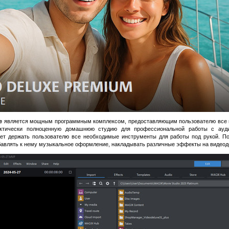
e
является мощным программным комплексом, предоставляющим пользователю все 
актически полноценную домашнюю студию для профессиональной работы с ауд
ает держать пользователю все необходимые инструменты для работы под рукой. П
обавлять к нему музыкальное оформление, накладывать различные эффекты на видеодо