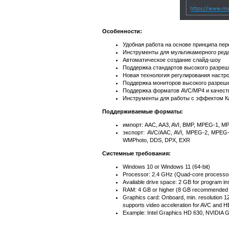
Особенности:
Удобная работа на основе принципа пе
Инструменты для мультикамерного ред
Автоматическое создание слайд-шоу
Поддержка стандартов высокого разреш
Новая технология регулирования настро
Поддержка мониторов высокого разреш
Поддержка форматов AVC/MP4 и качест
Инструменты для работы с эффектом Ка
Поддерживаемые форматы:
импорт: AAC, AA3, AVI, BMP, MPEG-1, 
экспорт: AVC/AAC, AVI, MPEG-2, MPE
WMPhoto, DDS, DPX, EXR
Системные требования:
Windows 10 or Windows 11 (64-bit)
Processor: 2.4 GHz (Quad-core processor 
Available drive space: 2 GB for program ins
RAM: 4 GB or higher (8 GB recommended 
Graphics card: Onboard, min. resolution
supports video acceleration for AVC and
Example: Intel Graphics HD 630, NVIDIA