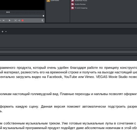
раммного продукта, который очень удобен благодаря работе по принципу конструкт
й материал, разместить его на временной строке и получить на выходе настоящий ше
тально загрузить видео на Facebook, YouTube или Vimeo. VEGAS Movie Studio поз
оликам настоящий голливудский вид. Плавные переходы и наплывы позволят оформит
формить каждую сцену. Данная версия поможет автоматически подстроить разреш
ь.
им собственным музыкальным треком. Уже готовые музыкальные лупы в сочетании с
й музыкальный программный продукт подойдет даже абсолютным новичкам в этой обл