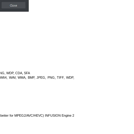
PNG, WDP, CDA, SFA
 W64, WAV, WMA, BMP, JPEG, PNG, TIFF, WDP,
or better for MPEG2/AVC/HEVC) INFUSION Engine 2