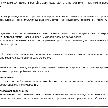
 к лучшим функциям. Простой мышки будет достаточно для того, чтобы компилиро
к.
ые кадры в видеоролике при помощи одной лишь только компьютерной мышки. Препр
размещения новых мультимедийых элементов, или подобрать правильный момент,
 нужные фрагменты, изменяя оттенки цвета в самом широком диапазоне. Фильтр д
: цветовая гамма, насыщенность и дополнительная регулировка.
 с любом отдельным цветом, не затрагивая при этом остальные. Дополнительные ф
о бы смотреть.
е OFX-модулей в реальном времени с возможностью моментального предпросмотра
льно расширающие спектр возможностей.
ения NVIDIA и Intel QSV (Quick Sync Video) позволяет сделать так, чтобы воспро
кратить время, требуемое на реднеринг.
ровождения
 с учетом необходимости работать быстро, но в то же время добиваясь высо
 профессиональные музыканты.
в высоком разрешении
, включающих собственные меню, элементы навигации, surround-звук и текстовые вст
лонов в высоком разрешении. Возможность разбивать материал на сцены/главы с