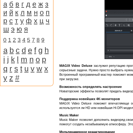
а
б
в
г
д
е
ж
з
и
й
к
л
м
н
о
п
р
с
т
у
ф
х
ц
ч
ш
э
ю
я
0
1
2
3
4
5
7
8
9
a
b
c
d
e
f
g
h
i
j
k
l
m
n
o
p
MAGIX Video Deluxe
заслужил репутацию прог
q
r
s
t
u
v
w
x
серьезные задачи. Нужно просто выбрать нужны
Встроенный программный мастер поможет момен
y
z
#
при загрузке.
Возможность определять настроение
Новаторские эффекты позволят придать видеор
Поддержка новейших 4K-мониторов
MAGIX Video Deluxe поможет впечатляюще о
используется ли HD или новейшая Hi DPI модел
Music Maker
Music Maker позволит дополнить видеоряд сво
помогут создать незабываемую атмосферу. Это
Мультикамерное редактирование