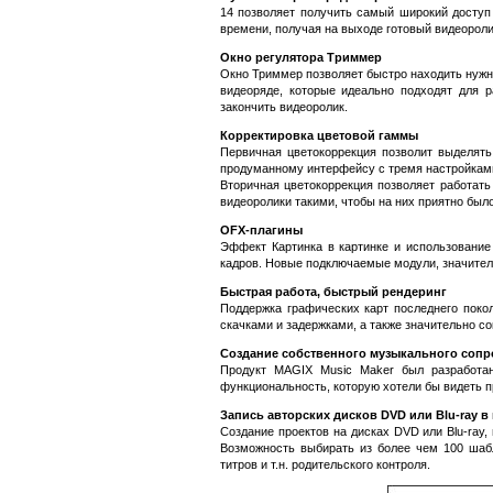
14 позволяет получить самый широкий доступ
времени, получая на выходе готовый видеороли
Окно регулятора Триммер
Окно Триммер позволяет быстро находить нужн
видеоряде, которые идеально подходят для 
закончить видеоролик.
Корректировка цветовой гаммы
Первичная цветокоррекция позволит выделять
продуманному интерфейсу с тремя настройками
Вторичная цветокоррекция позволяет работать
видеоролики такими, чтобы на них приятно был
OFX-плагины
Эффект Картинка в картинке и использовани
кадров. Новые подключаемые модули, значите
Быстрая работа, быстрый рендеринг
Поддержка графических карт последнего покол
скачками и задержками, а также значительно со
Создание собственного музыкального соп
Продукт MAGIX Music Maker был разработан
функциональность, которую хотели бы видеть
Запись авторских дисков DVD или Blu-ray 
Создание проектов на дисках DVD или Blu-ray
Возможность выбирать из более чем 100 шаб
титров и т.н. родительского контроля.