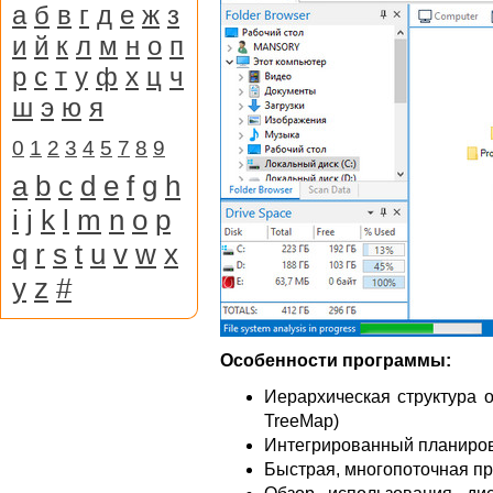
а
б
в
г
д
е
ж
з
и
й
к
л
м
н
о
п
р
с
т
у
ф
х
ц
ч
ш
э
ю
я
0
1
2
3
4
5
7
8
9
a
b
c
d
e
f
g
h
i
j
k
l
m
n
o
p
q
r
s
t
u
v
w
x
y
z
#
Особенности программы:
Иерархическая структура 
TreeMap)
Интегрированный планиро
Быстрая, многопоточная п