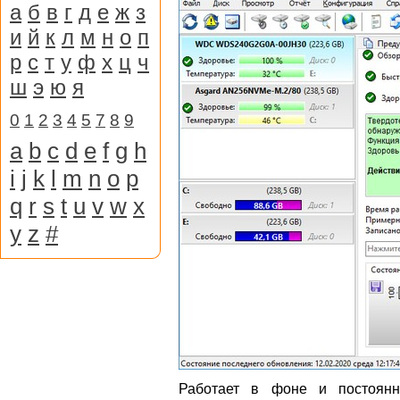
а
б
в
г
д
е
ж
з
и
й
к
л
м
н
о
п
р
с
т
у
ф
х
ц
ч
ш
э
ю
я
0
1
2
3
4
5
7
8
9
a
b
c
d
e
f
g
h
i
j
k
l
m
n
o
p
q
r
s
t
u
v
w
x
y
z
#
Работает в фоне и постоянн