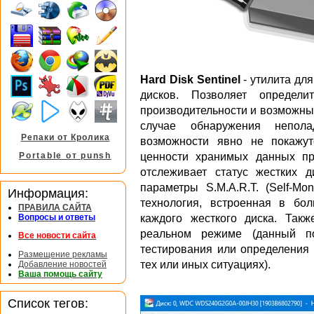
Hard Disk Sentinel
- утилита для
дисков. Позволяет определи
производительности и возможны
случае обнаружения непол
Репаки от Кролика
возможности явно не покажу
ценности хранимых данных пр
Portable от punsh
отслеживает статус жестких д
параметры S.M.A.R.T. (Self-Moni
Информация:
технология, встроенная в бо
ПРАВИЛА САЙТА
каждого жесткого диска. Так
Вопросы и ответы
реальном режиме (данный по
Все новости сайта
тестирования или определения 
Размещение рекламы
тех или иных ситуациях).
Добавление новостей
Ваша помощь сайту
Список тегов: