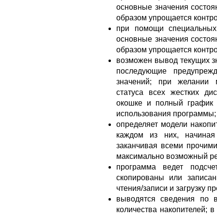
основные значения состоян
образом упрощается контро
при помощи специальных
основные значения состоян
образом упрощается контро
возможен вывод текущих з
последующие предупреж
значений; при желании 
статуса всех жестких ди
окошке и полный график 
использования программы;
определяет модели накоп
каждом из них, начиная
заканчивая всеми прочими
максимально возможный ре
программа ведет подсч
скопированы или записан
чтения/записи и загрузку п
выводятся сведения по в
количества накопителей; 