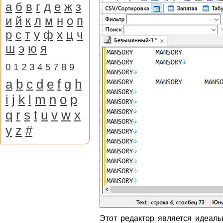
а
б
в
г
д
е
ж
з
и
й
к
л
м
н
о
п
р
с
т
у
ф
х
ц
ч
ш
э
ю
я
0
1
2
3
4
5
7
8
9
a
b
c
d
e
f
g
h
i
j
k
l
m
n
o
p
q
r
s
t
u
v
w
x
y
z
#
Этот редактор является идеал