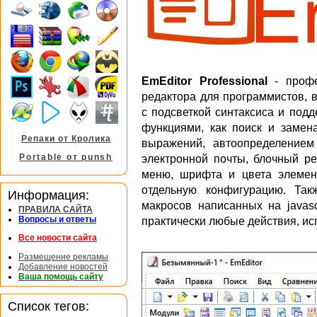
EmEditor Professional
- профе
редактора для программистов, 
с подсветкой синтаксиса и под
функциями, как поиск и замен
Репаки от Кролика
выражений, автоопределением
Portable от punsh
электронной почты, блочный ре
меню, шрифта и цвета элемен
отдельную конфигурацию. Та
Информация:
макросов написанных на javasc
ПРАВИЛА САЙТА
Вопросы и ответы
практически любые действия, ис
Все новости сайта
Размещение рекламы
Добавление новостей
Ваша помощь сайту
Список тегов: