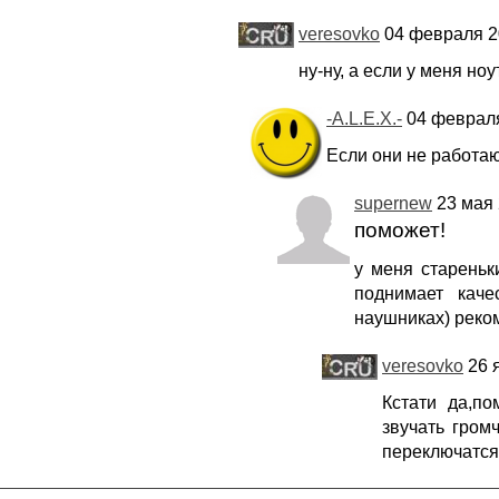
veresovko
04 февраля 20
ну-ну, а если у меня но
-A.L.E.X.-
04 февраля
Если они не работаю
supernew
23 мая 
поможет!
у меня стареньк
поднимает каче
наушниках) реко
veresovko
26 я
Кстати да,по
звучать гром
переключатся 