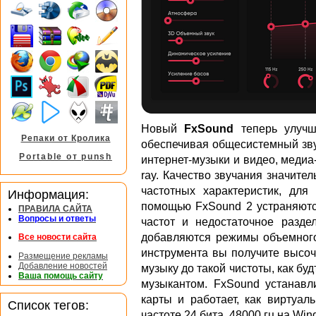
Новый
FxSound
теперь улучша
Репаки от Кролика
обеспечивая общесистемный зву
Portable от punsh
интернет-музыки и видео, медиа-
ray. Качество звучания значите
частотных характеристик, для
Информация:
помощью FxSound 2 устраняютс
ПРАВИЛА САЙТА
Вопросы и ответы
частот и недостаточное разде
добавляются режимы объемного
Все новости сайта
инструмента вы получите высоч
Размещение рекламы
Добавление новостей
музыку до такой чистоты, как бу
Ваша помощь сайту
музыкантом. FxSound устанавл
карты и работает, как виртуал
Список тегов:
частоте 24 бита, 48000 гц на Windo