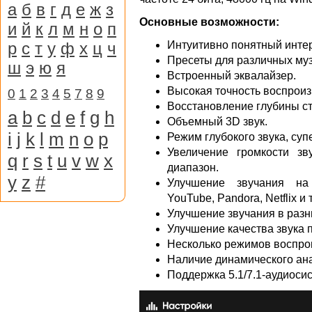
а
б
в
г
д
е
ж
з
Основные возможности:
и
й
к
л
м
н
о
п
р
с
т
у
ф
х
ц
ч
Интуитивно понятный инте
Пресеты для различных му
ш
э
ю
я
Встроенный эквалайзер.
Высокая точность воспроиз
0
1
2
3
4
5
7
8
9
Восстановление глубины ст
a
b
c
d
e
f
g
h
Объемный 3D звук.
i
j
k
l
m
n
o
p
Режим глубокого звука, су
Увеличение громкости зв
q
r
s
t
u
v
w
x
диапазон.
y
z
#
Улучшение звучания на
YouTube, Pandora, Netflix и т
Улучшение звучания в разн
Улучшение качества звука 
Несколько режимов воспро
Наличие динамического ана
Поддержка 5.1/7.1-аудиосис