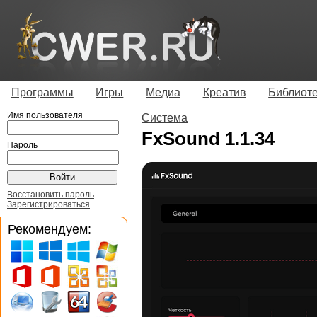
Программы
Игры
Медиа
Креатив
Библиот
Имя пользователя
Система
FxSound 1.1.34
Пароль
Восстановить пароль
Зарегистрироваться
Рекомендуем: