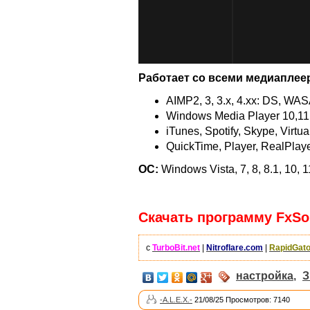
Работает со всеми медиаплее
AIMP2, 3, 3.x, 4.xx: DS, W
Windows Media Player 10,11,
iTunes, Spotify, Skype, Virt
QuickTime, Player, RealPlaye
ОС:
Windows Vista, 7, 8, 8.1, 10, 1
Скачать программу FxSou
с
TurboBit.net
|
Nitroflare.com
|
RapidGato
настройка
,
З
-A.L.E.X.-
21/08/25 Просмотров: 7140