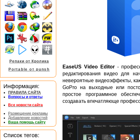
Репаки от Кролика
EaseUS Video Editor
- професс
Portable от punsh
редактирования видео для на
невероятные видеоэффекты, как
Информация:
GoPro на выходные или пост
ПРАВИЛА САЙТА
простое программное обеспе
Вопросы и ответы
создавать впечатляюще профес
Все новости сайта
Размещение рекламы
Добавление новостей
Ваша помощь сайту
Список тегов: