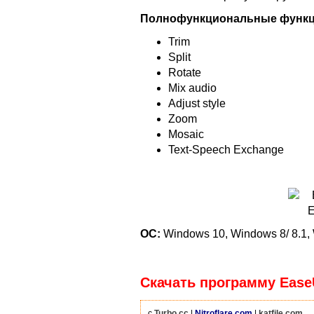
Полнофункциональные функци
Trim
Split
Rotate
Mix audio
Adjust style
Zoom
Mosaic
Text-Speech Exchange
ОС:
Windows 10, Windows 8/ 8.1,
Скачать программу EaseUS
с
Turbo.cc
|
Nitroflare.com
|
katfile.com