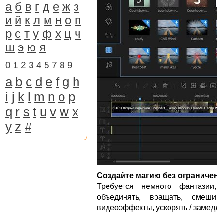
а
б
в
г
д
е
ж
з
и
й
к
л
м
н
о
п
р
с
т
у
ф
х
ц
ч
ш
э
ю
я
0
1
2
3
4
5
7
8
9
a
b
c
d
e
f
g
h
i
j
k
l
m
n
o
p
q
r
s
t
u
v
w
x
y
z
#
Создайте магию без ограниче
Требуется немного фантазии,
объединять, вращать, смеши
видеоэффекты, ускорять / замедл