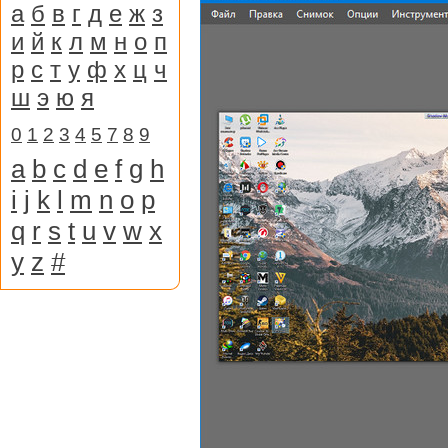
а
б
в
г
д
е
ж
з
и
й
к
л
м
н
о
п
р
с
т
у
ф
х
ц
ч
ш
э
ю
я
0
1
2
3
4
5
7
8
9
a
b
c
d
e
f
g
h
i
j
k
l
m
n
o
p
q
r
s
t
u
v
w
x
y
z
#