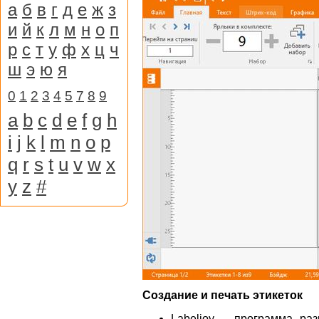
а
б
в
г
д
е
ж
з
и
й
к
л
м
н
о
п
р
с
т
у
ф
х
ц
ч
ш
э
ю
я
0
1
2
3
4
5
7
8
9
a
b
c
d
e
f
g
h
i
j
k
l
m
n
o
p
q
r
s
t
u
v
w
x
y
z
#
Создание и печать этикеток
Labeljoy — программа, раз