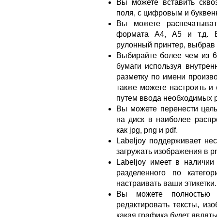
Вы можете вставить скво
поля, с цифровым и букве
Вы можете распечатыват
формата A4, A5 и т.д. 
рулонный принтер, выбрав 
Выбирайте более чем из 6
бумаги используя внутрен
разметку по имени произво
также можете настроить и 
путем ввода необходимых 
Вы можете перенести целы
на диск в наиболее распр
как jpg, png и pdf.
Labeljoy поддерживает не
загружать изображения в png,
Labeljoy имеет в наличии
разделенного по катего
настраивать ваши этикетки.
Вы можете полностью н
редактировать тексты, из
какая графика будет являт