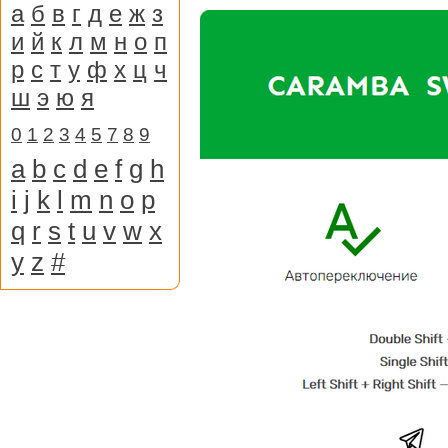
а
б
в
г
д
е
ж
з
и
й
к
л
м
н
о
п
р
с
т
у
ф
х
ц
ч
ш
э
ю
я
0
1
2
3
4
5
7
8
9
a
b
c
d
e
f
g
h
i
j
k
l
m
n
o
p
q
r
s
t
u
v
w
x
y
z
#