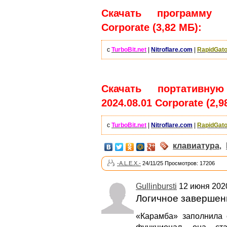
Скачать программу C
Corporate (3,82 МБ):
с
TurboBit.net
|
Nitroflare.com
|
RapidGato
Скачать портативну
2024.08.01 Corporate (2,9
с
TurboBit.net
|
Nitroflare.com
|
RapidGato
клавиатура
,
-A.L.E.X.-
24/11/25 Просмотров: 17206
Gullinbursti
12 июня 2020
Логичное завершен
«Карамба» заполнила 