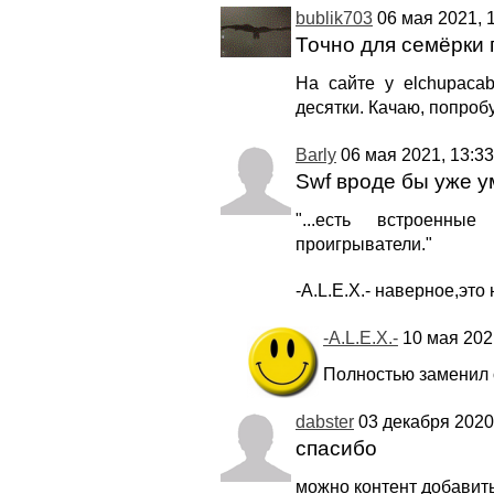
bublik703
06 мая 2021, 1
Точно для семёрки 
На сайте у elchupacab
десятки. Качаю, попроб
Barly
06 мая 2021, 13:33
Swf вроде бы уже 
"...есть встроенн
проигрыватели."
-A.L.E.X.- наверное,это
-A.L.E.X.-
10 мая 2021
Полностью заменил 
dabster
03 декабря 2020,
спасибо
можно контент добавит