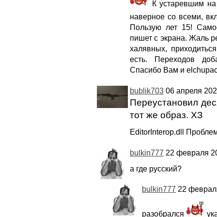
К устаревшим на 
наверное со всеми, в
Пользую лет 15! Само
пишет с экрана. Жаль р
халявных, приходиться
есть. Переходов доб
Спасибо Вам и elchupac
bublik703
06 апреля 202
Переустановил деся
тот же образ. ХЗ
EditorInterop.dll Пробле
bulkin777
22 февраля 20
а где русский?
bulkin777
22 февраля
разобрался
ука