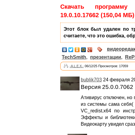
Скачать программу 
19.0.10.17662 (150,04 МБ)
Этот блок был удален по т
считаете, что это ошибка, об
видеореда
TechSmith
,
презентации
,
ReP
-A.L.E.X.-
06/12/25 Просмотров: 17059
bublik703
24 февраля 20
Версия 25.0.0.7062
Ативирус отключен, но 
из системы сама себя( 
VC_redist.x64 по инст
Эффекты и библиотеки 
Видеокарту увидел сра