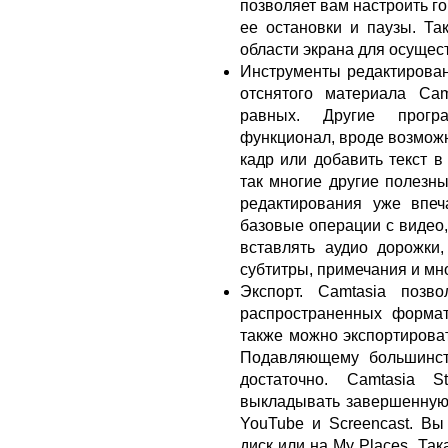
позволяет вам настроить г
ее остановки и паузы. Т
области экрана для осущес
Инструменты редактирован
отснятого материала Cam
равных. Другие прогр
функционал, вроде возможн
кадр или добавить текст в
так многие другие полезн
редактирования уже впеч
базовые операции с видео,
вставлять аудио дорожки
субтитры, примечания и мно
Экспорт. Camtasia позв
распространенных форма
также можно экспортироват
Подавляющему большинств
достаточно. Camtasia S
выкладывать завершенную 
YouTube и Screencast. Вы
диск или на My Places. Та