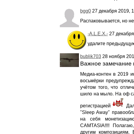
bgg0
27 декабря 2019, 1
Распаковывается, но не
-A.L.E.X.-
27 декабря 
удалите предыдущу
bublik703
28 ноября 201
Важное замечание 
Медиа-контен в 2019 ин
восьмёрки предупрежда
учётом того, что отлич
шило на мыло. На оф са
регистрацией
Дал
"Sleep Away" правообл
на себя монетизаци
CAMTASIA!!!! Полагаю
другим композициям.