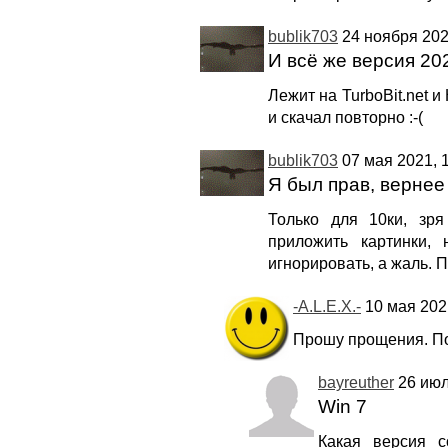
bublik703
24 ноября 202
И всё же версия 20
Лежит на TurboBit.net и
и скачал повторно :-(
bublik703
07 мая 2021, 1
Я был прав, вернее
Только для 10ки, зр
приложить картинки, 
игнорировать, а жаль. 
-A.L.E.X.-
10 мая 2021
Прошу прощения. Поп
bayreuther
26 июл
Win 7
Какая версия 