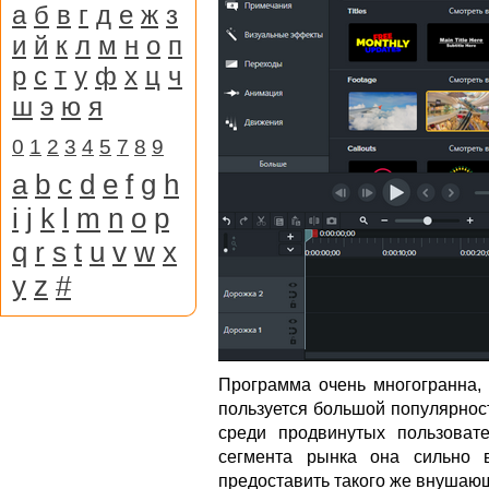
а
б
в
г
д
е
ж
з
и
й
к
л
м
н
о
п
р
с
т
у
ф
х
ц
ч
ш
э
ю
я
0
1
2
3
4
5
7
8
9
a
b
c
d
e
f
g
h
i
j
k
l
m
n
o
p
q
r
s
t
u
v
w
x
y
z
#
Программа очень многогранна, 
пользуется большой популярност
среди продвинутых пользовате
сегмента рынка она сильно 
предоставить такого же внушаю