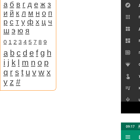
а
б
в
г
д
е
ж
з
и
й
к
л
м
н
о
п
р
с
т
у
ф
х
ц
ч
ш
э
ю
я
0
1
2
3
4
5
7
8
9
a
b
c
d
e
f
g
h
i
j
k
l
m
n
o
p
q
r
s
t
u
v
w
x
y
z
#