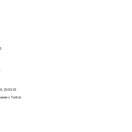
1
.
3
0, 20:53:15
нии с Turb.to