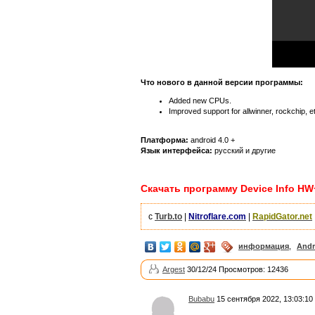
Что нового в данной версии программы:
Added new CPUs.
Improved support for allwinner, rockchip, e
Платформа:
android 4.0 +
Язык интерфейса:
русский и другие
Скачать программу Device Info HW+ 
с
Turb.to
|
Nitroflare.com
|
RapidGator.net
информация
,
Andr
Argest
30/12/24 Просмотров: 12436
Bubabu
15 сентября 2022, 13:03:10