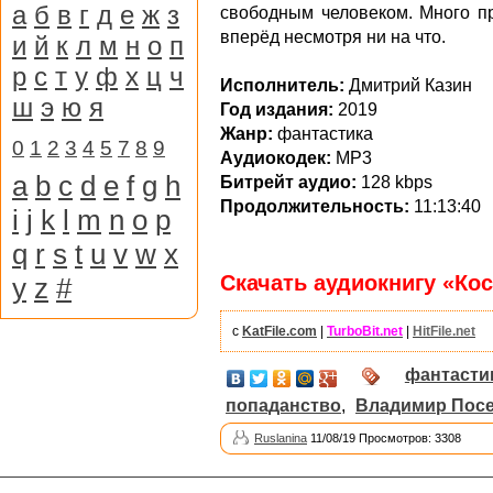
а
б
в
г
д
е
ж
з
свободным человеком. Много пр
вперёд несмотря ни на что.
и
й
к
л
м
н
о
п
р
с
т
у
ф
х
ц
ч
Исполнитель:
Дмитрий Казин
ш
э
ю
я
Год издания:
2019
Жанр:
фантастика
0
1
2
3
4
5
7
8
9
Аудиокодек:
MP3
a
b
c
d
e
f
g
h
Битрейт аудио:
128 kbps
Продолжительность:
11:13:40
i
j
k
l
m
n
o
p
q
r
s
t
u
v
w
x
Скачать аудиокнигу «Кос
y
z
#
с
KatFile.com
|
TurboBit.net
|
HitFile.net
фантасти
попаданство
,
Владимир Посе
Ruslanina
11/08/19 Просмотров: 3308