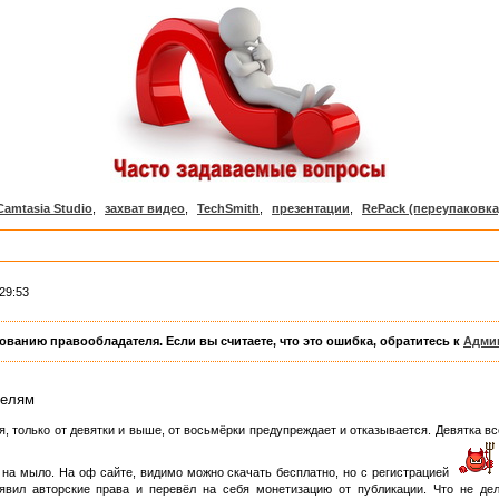
Camtasia Studio
,
захват видео
,
TechSmith
,
презентации
,
RePack (переупаковка
29:53
ованию правообладателя. Если вы считаете, что это ошибка, обратитесь к
Адми
телям
, только от девятки и выше, от восьмёрки предупреждает и отказывается. Девятка всё
о на мыло. На оф сайте, видимо можно скачать бесплатно, но с регистрацией
аявил авторские права и перевёл на себя монетизацию от публикации. Что не дел