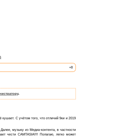
)
+8
нистратору
.
 кушает. С учётом того, что отличий 9ки и 2019
Далее, музыку из Медиа-контента, в частности
ает чести CAMTASIA!!!! Полагаю, легко может