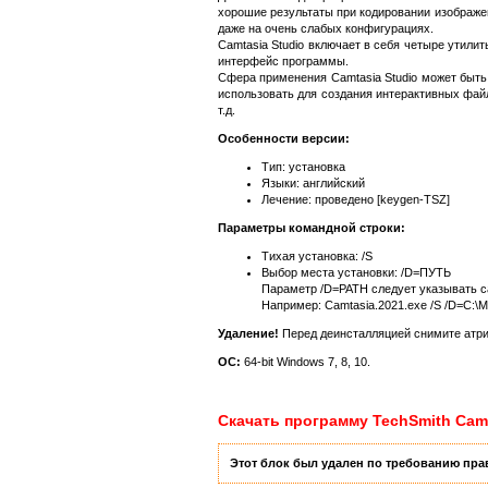
хорошие результаты при кодировании изображен
даже на очень слабых конфигурациях.
Camtasia Studio включает в себя четыре утилит
интерфейс программы.
Сфера применения Camtasia Studio может быть
использовать для создания интерактивных фай
т.д.
Особенности версии:
Тип: установка
Языки: английский
Лечение: проведено [keygen-TSZ]
Параметры командной строки:
Тихая установка: /S
Выбор места установки: /D=ПУТЬ
Параметр /D=PATH следует указывать 
Например: Camtasia.2021.exe /S /D=C:\
Удаление!
Перед деинсталляцией снимите атрибу
ОС:
64-bit Windows 7, 8, 10.
Скачать программу TechSmith Camta
Этот блок был удален по требованию прав