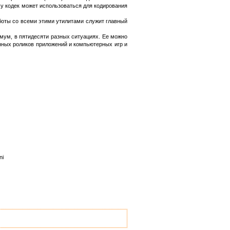
му кодек может использоваться для кодирования
работы со всеми этими утилитами служит главный
мум, в пятидесяти разных ситуациях. Ее можно
нных роликов приложений и компьютерных игр и
ni