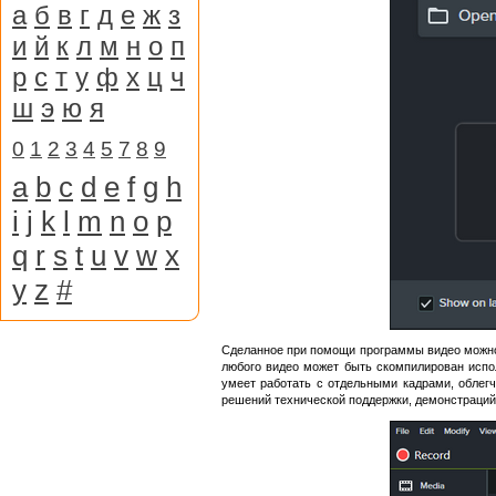
а
б
в
г
д
е
ж
з
и
й
к
л
м
н
о
п
р
с
т
у
ф
х
ц
ч
ш
э
ю
я
0
1
2
3
4
5
7
8
9
a
b
c
d
e
f
g
h
i
j
k
l
m
n
o
p
q
r
s
t
u
v
w
x
y
z
#
Сделанное при помощи программы видео можно 
любого видео может быть скомпилирован испол
умеет работать с отдельными кадрами, облегч
решений технической поддержки, демонстраций п