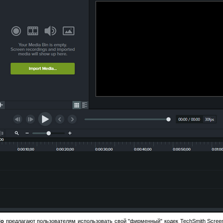
io
предлагают пользователям использовать свой "фирменный" кодек TechSmith Screen