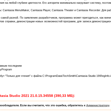
ия на любой глубине цветности. Его алгоритм минимально нагружает систему, поэто
ы: Camtasia MenuMaker, Camtasia Player, Camtasia Theater и Camtasia Recorder. Для 
 самой разной. По заявлению разработчиков, программа может пригодиться, как мини
лов справки, демонстрации новых возможностей программ, для записи демонстрацио
самым последним
MyProgram
т "Только для чтения" с файла C:\ProgramData\TechSmith\Camtasia Studio 19\RegInfo.i
sia Studio 2021 21.0.15.34558 (390,33 МБ):
ообладателя. Если вы считаете, что это ошибка, обратитесь к
Администратору
.