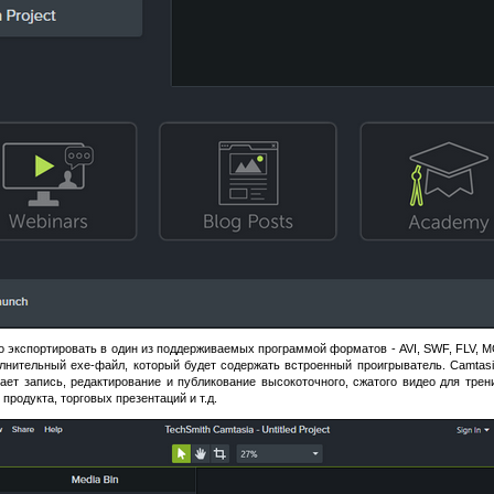
экспортировать в один из поддерживаемых программой форматов - AVI, SWF, FLV, MO
нительный exe-файл, который будет содержать встроенный проигрыватель. Camtasi
ает запись, редактирование и публикование высокоточного, сжатого видео для трени
родукта, торговых презентаций и т.д.