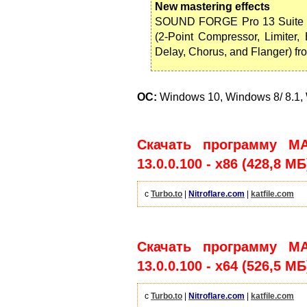
New mastering effects
SOUND FORGE Pro 13 Suite fe
(2-Point Compressor, Limiter
Delay, Chorus, and Flanger) fr
ОС:
Windows 10, Windows 8/ 8.1,
Скачать программу M
13.0.0.100 - x86 (428,8 МБ
с
Turbo.to
|
Nitroflare.com
|
katfile.com
Скачать программу M
13.0.0.100 - x64 (526,5 МБ
с
Turbo.to
|
Nitroflare.com
|
katfile.com