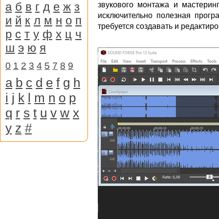
а
б
в
г
д
е
ж
з
звукового монтажа и мастеринг
исключительно полезная прогр
и
й
к
л
м
н
о
п
требуется создавать и редактиро
р
с
т
у
ф
х
ц
ч
ш
э
ю
я
0
1
2
3
4
5
7
8
9
a
b
c
d
e
f
g
h
i
j
k
l
m
n
o
p
q
r
s
t
u
v
w
x
y
z
#