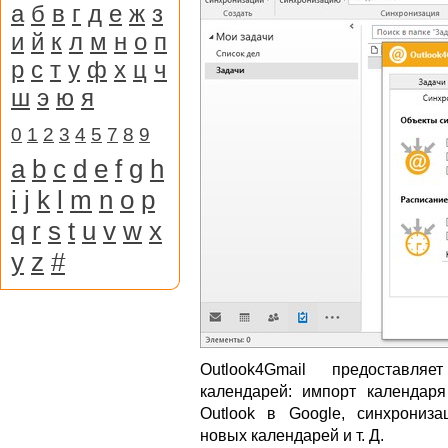
а
б
в
г
д
е
ж
з
и
й
к
л
м
н
о
п
р
с
т
у
ф
х
ц
ч
ш
э
ю
я
0
1
2
3
4
5
7
8
9
a
b
c
d
e
f
g
h
i
j
k
l
m
n
o
p
q
r
s
t
u
v
w
x
y
z
#
Outlook4Gmail предоставля
календарей: импорт календаря
Outlook в Google, синхрониз
новых календарей и т. Д.