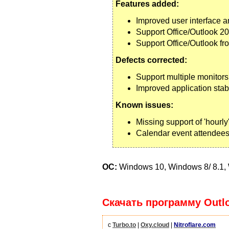
Features added:
Improved user interface an
Support Office/Outlook 2
Support Office/Outlook fr
Defects corrected:
Support multiple monitors 
Improved application stab
Known issues:
Missing support of 'hourly'
Calendar event attendees
ОС:
Windows 10, Windows 8/ 8.1, 
Скачать программу Outlo
с
Turbo.to
|
Oxy.cloud
|
Nitroflare.com