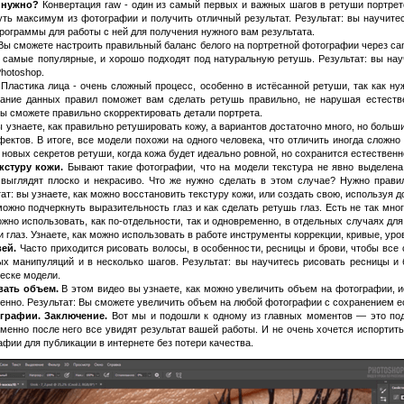
о нужно?
Конвертация raw - один из самый первых и важных шагов в ретуши портрето
уть максимум из фотографии и получить отличный результат. Результат: вы научит
рограммы для работы с ней для получения нужного вам результата.
Вы сможете настроить правильный баланс белого на портретной фотографии через ca
 самые популярные, и хорошо подходят под натуральную ретушь. Результат: вы нау
hotoshop.
.
Пластика лица - очень сложный процесс, особенно в истёсанной ретуши, так как ну
ание данных правил поможет вам сделать ретушь правильно, не нарушая естествен
 вы сможете правильно скорректировать детали портрета.
 узнаете, как правильно ретушировать кожу, а вариантов достаточно много, но больш
ектов. В итоге, все модели похожи на одного человека, что отличить иногда сложно 
 новых секретов ретуши, когда кожа будет идеально ровной, но сохранится естественн
кстуру кожи.
Бывают такие фотографии, что на модели текстура не явно выделена, 
 выглядят плоско и некрасиво. Что же нужно сделать в этом случае? Нужно правил
т: вы узнаете, как можно восстановить текстуру кожи, или создать свою, используя д
ожно подчеркнуть выразительность глаз и как сделать ретушь глаз. Есть не так мног
жно использовать, как по-отдельности, так и одновременно, в отдельных случаях для 
и глаз. Узнаете, как можно использовать в работе инструменты коррекции, кривые, ур
вей.
Часто приходится рисовать волосы, в особенности, ресницы и брови, чтобы все 
ых манипуляций и в несколько шагов. Результат: вы научитесь рисовать ресницы и 
еске модели.
вать объем.
В этом видео вы узнаете, как можно увеличить объем на фотографии, и
венно. Результат: Вы сможете увеличить объем на любой фотографии с сохранением е
ографии. Заключение.
Вот мы и подошли к одному из главных моментов — это под
 именно после него все увидят результат вашей работы. И не очень хочется испорти
афии для публикации в интернете без потери качества.