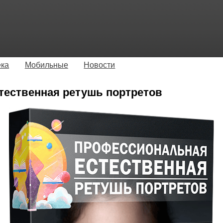
ека
Мобильные
Новости
тественная ретушь портретов