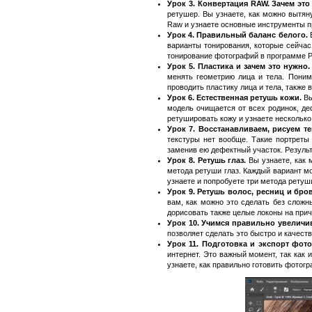
Урок 3. Конвертация RAW. Зачем эт
ретушер. Вы узнаете, как можно вытян
Raw и узнаете основные инструменты п
Урок 4. Правильный баланс белого.
варианты тонирования, которые сейчас
тонирование фотографий в программе P
Урок 5. Пластика и зачем это нужно
менять геометрию лица и тела. Поним
проводить пластику лица и тела, также
Урок 6. Естественная ретушь кожи.
Вы
модель очищается от всех родинок, деф
ретушировать кожу и узнаете несколько
Урок 7. Восстанавливаем, рисуем те
текстуры нет вообще. Такие портреты
заменив ею дефектный участок. Результа
Урок 8. Ретушь глаз.
Вы узнаете, как м
метода ретуши глаз. Каждый вариант мо
узнаете и попробуете три метода ретуш
Урок 9. Ретушь волос, ресниц и бро
вам, как можно это сделать без сложн
дорисовать также целые локоны на прич
Урок 10. Учимся правильно увеличи
позволяет сделать это быстро и качест
Урок 11. Подготовка и экспорт фот
интернет. Это важный момент, так как
узнаете, как правильно готовить фотогр