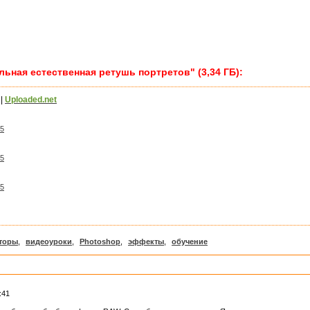
ьная естественная ретушь портретов" (3,34 ГБ):
|
Uploaded.net
 5
 5
 5
кторы
,
видеоуроки
,
Photoshop
,
эффекты
,
обучение
:41