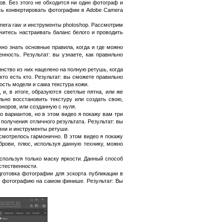
в. Без этого не обходится ни один фотограф и
есь конвертировать фотографии в Adobe Camera
mera raw и инструменты photoshop. Рассмотрим
читесь настраивать баланс белого и проводить
жно знать основные правила, когда и где можно
ность. Результат: вы узнаете, как правильно
инство из них нацелено на полную ретушь, когда
кто есть кто. Результат: вы сможете правильно
ость модели и сама текстура кожи.
и, в итоге, образуются светлые пятна, или же
ьно восстановить текстуру или создать свою,
оноров, или созданную с нуля.
о вариантов, но в этом видео я покажу вам три
получения отличного результата. Результат: вы
овни и инструменты ретуши.
смотрелось гармонично. В этом видео я покажу
брови, плюс, используя данную технику, можно
спользуя только маску яркости. Данный способ
стественности.
готовка фотографии для эскорта публикации в
ть фотографию на самом финише. Результат: Вы