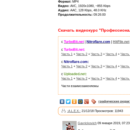
Формат:
MP4
Видео:
AVC, 1920x1080, ~855 Kbps
Аудио:
AAC, 128 Kbps, 48.0 KHz
Продолжительность:
09:26:00
Скачать видеокурс "Профессионал
с
TurboBit.net
|
Nitroflare.com
|
HitFile.net
с
TurboBit.net:
Часть 1
+
Часть 2
+
Часть 3
+
Часть 4
+
Часть
с
Nitroflare.com:
Часть 1
+
Часть 2
+
Часть 3
+
Часть 4
+
Часть
с
Uploaded.net:
Часть 1
+
Часть 2
+
Часть 3
+
Часть 4
+
Часть
Части взаимозаменяемы
графические реда
-A.L.E.X.-
21/12/18 Просмотров: 11943
Gavrickovich
09 января 2019, 07:23