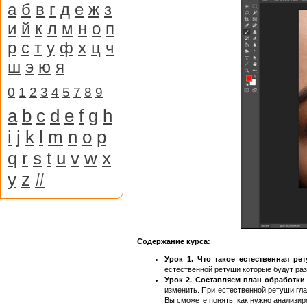
а
б
в
г
д
е
ж
з
и
й
к
л
м
н
о
п
р
с
т
у
ф
х
ц
ч
ш
э
ю
я
0
1
2
3
4
5
7
8
9
a
b
c
d
e
f
g
h
i
j
k
l
m
n
o
p
q
r
s
t
u
v
w
x
y
z
#
Содержание курса:
Урок 1. Что такое естественная ре
естественной ретуши которые будут раз
Урок 2. Составляем план обработки
изменить. При естественной ретуши гла
Вы сможете понять, как нужно анализир