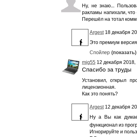
Ну, не знаю... Пользо
ракламы напихали, что 
Перешёл на тотал комма
Argest
18 декабря 20
Это премиум версия
Спойлер
(показать)
mig55
12 декабря 2018, 
Спасибо за труды
Установил, открыл пр
лицензионная.
Как это понять?
Argest
12 декабря 20
Ну а Вы как думае
функционал из прог
Игнорируйте и поль