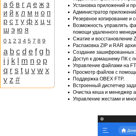
а
б
в
г
д
е
ж
з
Установка приложений и п
и
й
к
л
м
н
о
п
Администратор приложений
Резервное копирование и с
р
с
т
у
ф
х
ц
ч
Возможность управлять фа
ш
э
ю
я
помощи удаленного менед
Сжатие и восстановление Z
0
1
2
3
4
5
7
8
9
Распаковка ZIP и RAR архи
a
b
c
d
e
f
g
h
Создание зашифрованных ZI
i
j
k
l
m
n
o
p
Доступ к домашнему ПК с 
Управление файлами на FT
q
r
s
t
u
v
w
x
Просмотр файлов с помощью
y
z
#
Поддержка OBEX FTP.
Встроенный диспетчер зада
Очистка кеша и менеджер а
Управление жестами и мног