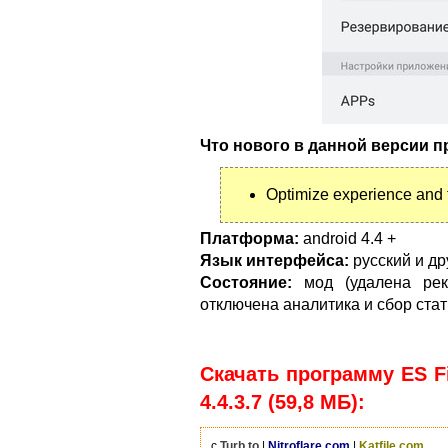
Что нового в данной версии 
Optimize experience and 
Платформа:
android 4.4 +
Язык интерфейса:
русский и др
Состояние:
мод (удалена рек
отключена аналитика и сбор стат
Скачать программу ES Fi
4.4.3.7 (59,8 МБ):
с
Turb.to
|
Nitroflare.com
|
Katfile.com