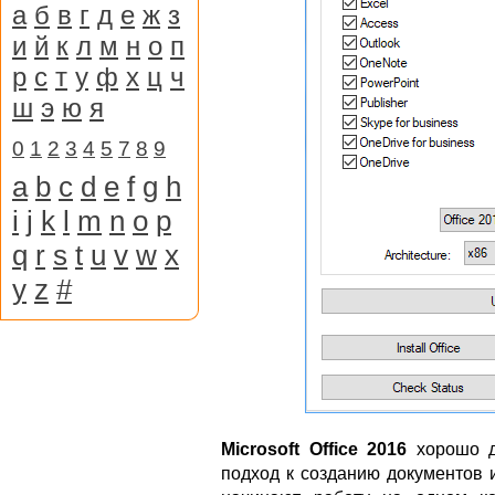
а
б
в
г
д
е
ж
з
и
й
к
л
м
н
о
п
р
с
т
у
ф
х
ц
ч
ш
э
ю
я
0
1
2
3
4
5
7
8
9
a
b
c
d
e
f
g
h
i
j
k
l
m
n
o
p
q
r
s
t
u
v
w
x
y
z
#
Microsoft Office 2016
хорошо де
подход к созданию документов 