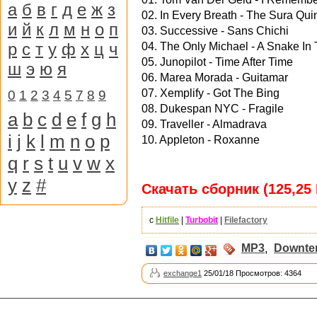
а
б
в
г
д
е
ж
з
02. In Every Breath - The Sura Quin
и
й
к
л
м
н
о
п
03. Successive - Sans Chichi
р
с
т
у
ф
х
ц
ч
04. The Only Michael - A Snake In
05. Junopilot - Time After Time
ш
э
ю
я
06. Marea Morada - Guitamar
07. Xemplify - Got The Bing
0
1
2
3
4
5
7
8
9
08. Dukespan NYC - Fragile
a
b
c
d
e
f
g
h
09. Traveller - Almadrava
i
j
k
l
m
n
o
p
10. Appleton - Roxanne
q
r
s
t
u
v
w
x
y
z
#
Скачать сборник (125,25
с
Hitfile
|
Turbobit
|
Filefactory
MP3
,
Downt
exchange1
25/01/18 Просмотров: 4364