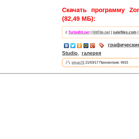
Скачать программу Zon
(82,49 МБ):
с
TurboBit.net
|
HitFile.net
|
salefiles.com
графически
Studio
,
галерея
tolyan76
21/03/17 Просмотров: 6915