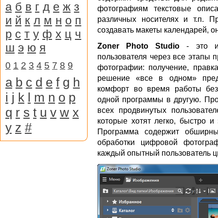
а
б
в
г
д
е
ж
з
фотографиям текстовые описа
и
й
к
л
м
н
о
п
различных носителях и т.п. 
создавать макеты календарей, о
р
с
т
у
ф
х
ц
ч
ш
э
ю
я
Zoner Photo Studio
- это ин
пользователя через все этапы 
0
1
2
3
4
5
7
8
9
фотографии: получение, правка
решение «все в одном» пред
a
b
c
d
e
f
g
h
комфорт во время работы без
i
j
k
l
m
n
o
p
одной программы в другую. Пр
q
r
s
t
u
v
w
x
всех продвинутых пользовате
которые хотят легко, быстро и
y
z
#
Программа содержит обширны
обработки цифровой фотогра
каждый опытный пользователь ц