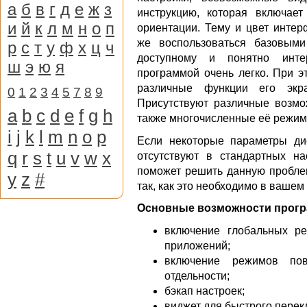
а
б
в
г
д
е
ж
з
инструкцию, которая включа
и
й
к
л
м
н
о
п
ориентации. Тему и цвет интер
же воспользоваться базовыми
р
с
т
у
ф
х
ц
ч
доступному и понятно интер
ш
э
ю
я
программой очень легко. При э
различные функции его экр
0
1
2
3
4
5
7
8
9
Присутствуют различные возмо
a
b
c
d
e
f
g
h
также многочисленные её режим
i
j
k
l
m
n
o
p
Если некоторые параметры ди
q
r
s
t
u
v
w
x
отсутствуют в стандартных на
поможет решить данную проблем
y
z
#
так, как это необходимо в вашем
Основные возможности прог
включение глобальных р
приложений;
включение режимов пов
отдельности;
бэкап настроек;
виджет для быстрого перек