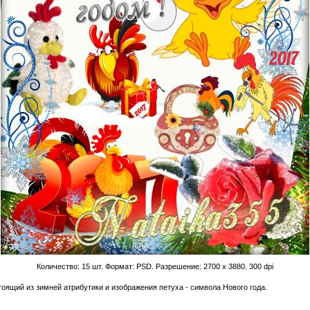
Количество: 15 шт. Формат: PSD. Разрешение: 2700 x 3880. 300 dpi
оящий из зимней атрибутики и изображения петуха - символа Нового года.