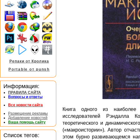
Репаки от Кролика
Portable от punsh
Информация:
ПРАВИЛА САЙТА
Вопросы и ответы
Все новости сайта
Книга одного из наиболее
Размещение рекламы
исследователей Рэндалла К
Добавление новостей
Ваша помощь сайту
теоретического и динамическог
(«макроистории»). Автор отчас
Список тегов:
этом бурно развивающемся нап