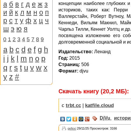
а
б
в
г
д
е
ж
з
концепции наиболее глубоких и
историков, таких как: Перр
и
й
к
л
м
н
о
п
Валлерстайн, Роберт Вутноу, М
р
с
т
у
ф
х
ц
ч
Кеннеди, Вильям Макнил, Майк
ш
э
ю
я
Чарльз Тилли, Кеннет Уолтц и др
посвящена изложению его соб
0
1
2
3
4
5
7
8
9
долговременной социальной и и
a
b
c
d
e
f
g
h
Издательство:
Ленанд
i
j
k
l
m
n
o
p
Год:
2015
Страниц:
506
q
r
s
t
u
v
w
x
Формат:
djvu
y
z
#
Скачать книгу (20,2 МБ):
с
trbt.cc
|
katfile.cloud
DjVu
,
истори
gefexi
29/11/25 Просмотров: 3166