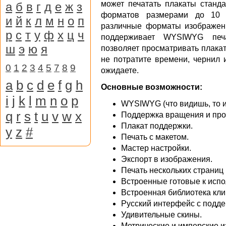
может печатать плакаты станд
а
б
в
г
д
е
ж
з
форматов размерами до 10 
и
й
к
л
м
н
о
п
различные форматы изображени
р
с
т
у
ф
х
ц
ч
поддерживает WYSIWYG печа
ш
э
ю
я
позволяет просматривать плака
не потратите времени, чернил и
0
1
2
3
4
5
7
8
9
ожидаете.
a
b
c
d
e
f
g
h
Основные возможности:
i
j
k
l
m
n
o
p
WYSIWYG (что видишь, то и
q
r
s
t
u
v
w
x
Поддержка вращения и про
Плакат поддержки.
y
z
#
Печать с макетом.
Мастер настройки.
Экспорт в изображения.
Печать нескольких страниц
Встроенные готовые к исп
Встроенная библиотека кли
Русский интерфейс с подде
Удивительные скины.
Метрические и имперские и