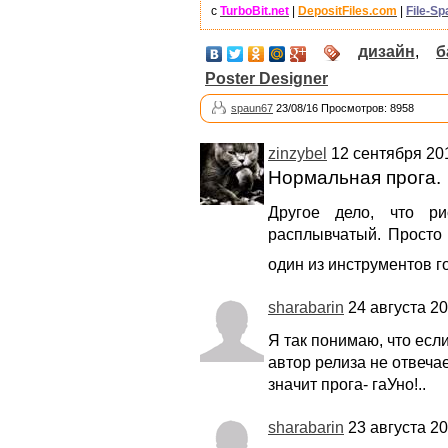
с
TurboBit.net
|
DepositFiles.com
|
File-Sp
дизайн
,
б
Poster Designer
spaun67
23/08/16 Просмотров: 8958
zinzybel
12 сентября 201
Нормальная прога.
Другое дело, что ри
расплывчатый. Просто 
один из инструментов г
sharabarin
24 августа 20
Я так понимаю, что есл
автор релиза не отвеча
значит прога- гаУно!..
sharabarin
23 августа 20