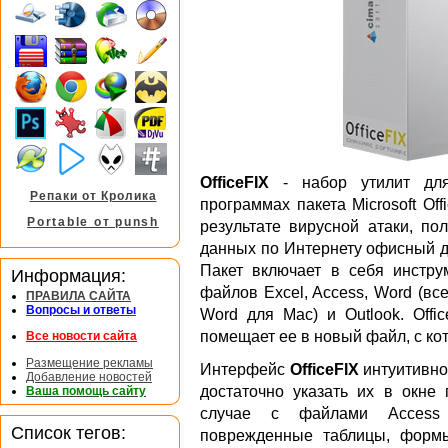
OfficeFIX
- набор утилит для
Репаки от Кролика
программах пакета Microsoft Off
Portable от punsh
результате вирусной атаки, п
данных по Интернету офисный д
Пакет включает в себя инстр
Информация:
файлов Excel, Access, Word (вс
ПРАВИЛА САЙТА
Вопросы и ответы
Word для Mac) и Outlook. Off
помещает ее в новый файл, с ко
Все новости сайта
Размещение рекламы
Интерфейс
OfficeFIX
интуитивно
Добавление новостей
достаточно указать их в окне
Ваша помощь сайту
случае с файлами Access 
Список тегов:
поврежденные таблицы, формы