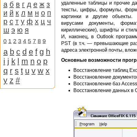
а
б
в
г
д
е
ж
з
удаленные таблицы и прочие да
тексты, цифры, формулы, форм
и
й
к
л
м
н
о
п
картинки и другие объекты.
р
с
т
у
ф
х
ц
ч
вирусами документы, форма
ш
э
ю
я
кириллические), шрифты и стили
И, наконец, в Outlook програ
0
1
2
3
4
5
7
8
9
PST (в т.ч. — превышающие разм
a
b
c
d
e
f
g
h
адреса электронной почты, влож
i
j
k
l
m
n
o
p
Основные возможности прог
q
r
s
t
u
v
w
x
Восстановление таблиц Exc
Восстановление документо
y
z
#
Восстановление баз Access
Восстановление данных в O