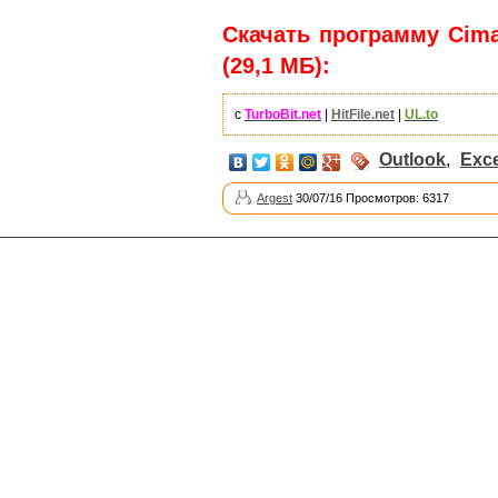
Скачать программу Cimaw
(29,1 МБ):
с
TurboBit.net
|
HitFile.net
|
UL.to
Outlook
,
Exce
Argest
30/07/16 Просмотров: 6317