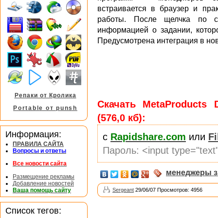
встраивается в браузер и пра
работы. После щелчка по с
информацией о задании, котор
Предусмотрена интеграция в но
Репаки от Кролика
Скачать MetaProducts 
Portable от punsh
(576,0 кб):
Информация:
с
Rapidshare.com
или
F
ПРАВИЛА САЙТА
Пароль: <input type="tex
Вопросы и ответы
Все новости сайта
менеджеры з
Размещение рекламы
Добавление новостей
Sergeant
29/06/07 Просмотров: 4956
Ваша помощь сайту
Список тегов: