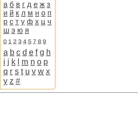
а
б
в
г
д
е
ж
з
и
й
к
л
м
н
о
п
р
с
т
у
ф
х
ц
ч
ш
э
ю
я
0
1
2
3
4
5
7
8
9
a
b
c
d
e
f
g
h
i
j
k
l
m
n
o
p
q
r
s
t
u
v
w
x
y
z
#