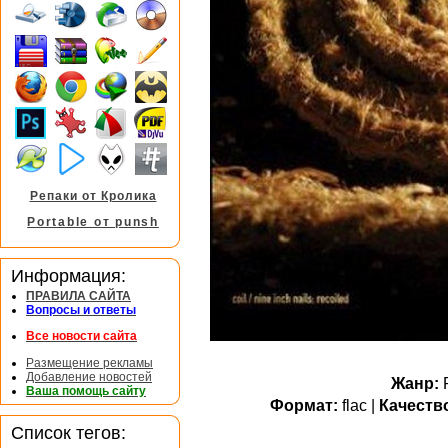
Репаки от Кролика
Portable от punsh
Информация:
ПРАВИЛА САЙТА
Вопросы и ответы
Все новости сайта
Размещение рекламы
Добавление новостей
Жанр:
P
Ваша помощь сайту
Формат:
flac |
Качеств
Список тегов: