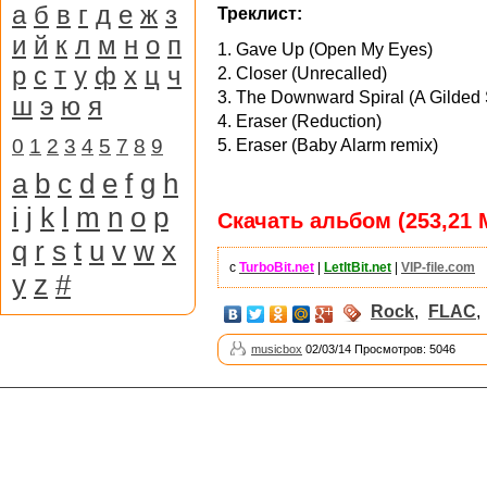
а
б
в
г
д
е
ж
з
Треклист:
и
й
к
л
м
н
о
п
1. Gave Up (Open My Eyes)
р
с
т
у
ф
х
ц
ч
2. Closer (Unrecalled)
3. The Downward Spiral (A Gilded
ш
э
ю
я
4. Eraser (Reduction)
0
1
2
3
4
5
7
8
9
5. Eraser (Baby Alarm remix)
a
b
c
d
e
f
g
h
i
j
k
l
m
n
o
p
Скачать альбом (253,21 
q
r
s
t
u
v
w
x
с
TurboBit.net
|
LetItBit.net
|
VIP-file.com
y
z
#
Rock
,
FLAC
,
musicbox
02/03/14 Просмотров: 5046