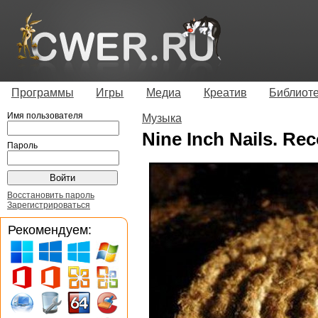
Программы
Игры
Медиа
Креатив
Библиот
Имя пользователя
Музыка
Nine Inch Nails. Rec
Пароль
Восстановить пароль
Зарегистрироваться
Рекомендуем: