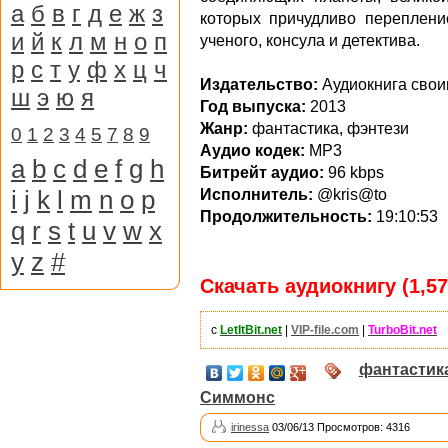
а
б
в
г
д
е
ж
з
которых причудливо переплени
и
й
к
л
м
н
о
п
ученого, консула и детектива.
р
с
т
у
ф
х
ц
ч
Издательство:
Аудиокнига свои
ш
э
ю
я
Год выпуска:
2013
Жанр:
фантастика, фэнтези
0
1
2
3
4
5
7
8
9
Аудио кодек:
MP3
a
b
c
d
e
f
g
h
Битрейт аудио:
96 kbps
i
j
k
l
m
n
o
p
Исполнитель:
@kris@to
Продолжительность:
19:10:53
q
r
s
t
u
v
w
x
y
z
#
Скачать аудиокнигу (1,57
с
LetItBit.net
|
VIP-file.com
|
TurboBit.net
фантастик
Симмонс
irinessa
03/06/13 Просмотров: 4316