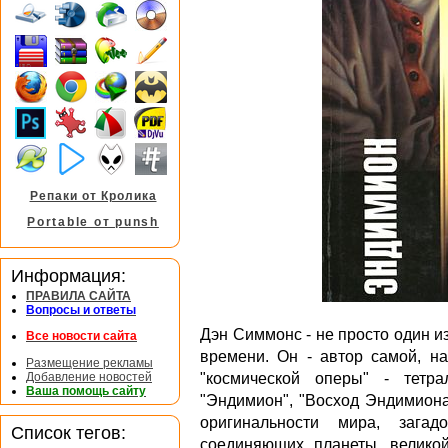
Репаки от Кролика
Portable от punsh
Информация:
ПРАВИЛА САЙТА
Вопросы и ответы
Дэн Симмонс - не просто один и
Все новости сайта
времени. Он - автор самой, н
Размещение рекламы
Добавление новостей
"космической оперы" - тетра
Ваша помощь сайту
"Эндимион", "Восход Эндимиона
оригинальности мира, загад
Список тегов:
соединяющих планеты, великой