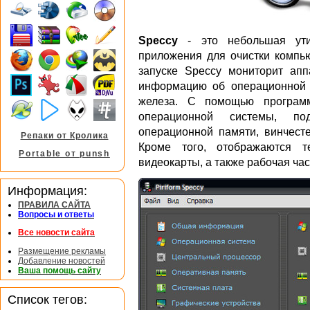
Speccy
- это небольшая утил
приложения для очистки компью
запуске Speccy мониторит апп
информацию об операционной с
железа. С помощью программ
операционной системы, п
операционной памяти, винчесте
Репаки от Кролика
Кроме того, отображаются т
Portable от punsh
видеокарты, а также рабочая ча
Информация:
ПРАВИЛА САЙТА
Вопросы и ответы
Все новости сайта
Размещение рекламы
Добавление новостей
Ваша помощь сайту
Список тегов: