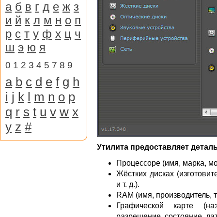
а
б
в
г
д
е
ж
з
и
й
к
л
м
н
о
п
р
с
т
у
ф
х
ц
ч
ш
э
ю
я
0
1
2
3
4
5
7
8
9
a
b
c
d
e
f
g
h
i
j
k
l
m
n
o
p
q
r
s
t
u
v
w
x
y
z
#
Утилита предоставляет дета
Процессоре (имя, марка, мод
Жёстких дисках (изготовит
и т. д.).
RAM (имя, производитель, ти
Графической карте (на
разрешение, состояние, дата