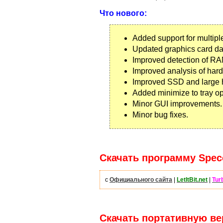
Что нового:
Added support for multipl
Updated graphics card da
Improved detection of RA
Improved analysis of har
Improved SSD and large h
Added minimize to tray op
Minor GUI improvements.
Minor bug fixes.
Скачать программу Speccy
с
Официального сайта
|
LetItBit.net
|
Tur
Скачать портативную вер