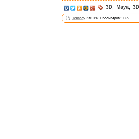
3D
,
Maya
,
3D
Hennady
23/10/18 Просмотров: 9665