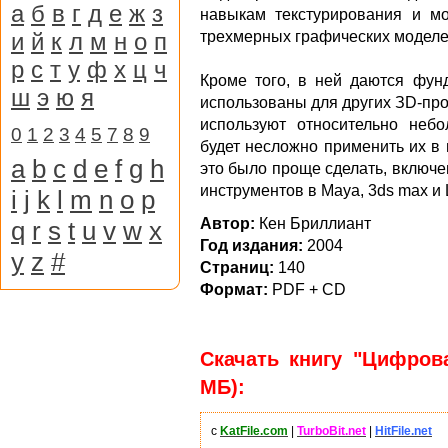
а
б
в
г
д
е
ж
з
навыкам текстурирования и м
и
й
к
л
м
н
о
п
трехмерных графических моделе
р
с
т
у
ф
х
ц
ч
Кроме того, в ней даются фун
ш
э
ю
я
использованы для других ЗD-про
используют относительно неб
0
1
2
3
4
5
7
8
9
будет несложно применить их в
a
b
c
d
e
f
g
h
это было проще сделать, включе
инструментов в Maya, 3ds max и 
i
j
k
l
m
n
o
p
Автор:
Кен Бриллиант
q
r
s
t
u
v
w
x
Год издания:
2004
y
z
#
Страниц:
140
Формат:
PDF + CD
Скачать книгу "Цифров
МБ):
с
KatFile.com
|
TurboBit.net
|
HitFile.net