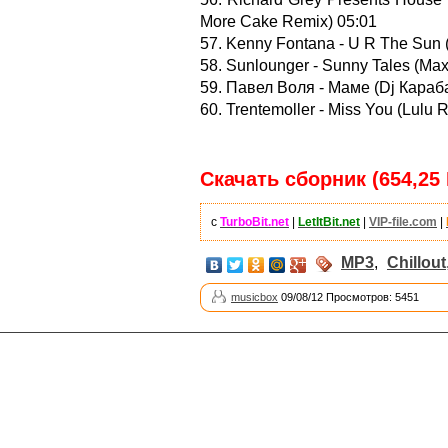
More Cake Remix) 05:01
57. Kenny Fontana - U R The Sun (
58. Sunlounger - Sunny Tales (Ma
59. Павел Воля - Маме (Dj Караб
60. Trentemoller - Miss You (Lulu
Скачать сборник (654,25
с
TurboBit.net
|
LetItBit.net
|
VIP-file.com
|
MP3
,
Chillout
musicbox
09/08/12 Просмотров: 5451