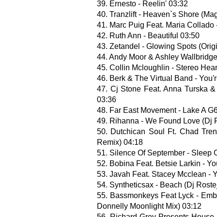
39. Ernesto - Reelin' 03:32
40. Tranzlift - Heaven`s Shore (M
41. Marc Puig Feat. Maria Collado 
42. Ruth Ann - Beautiful 03:50
43. Zetandel - Glowing Spots (Orig
44. Andy Moor & Ashley Wallbridge 
45. Collin Mcloughlin - Stereo Hear
46. Berk & The Virtual Band - You'
47. Cj Stone Feat. Anna Turska & 
03:36
48. Far East Movement - Lake A G6
49. Rihanna - We Found Love (Dj 
50. Dutchican Soul Ft. Chad Tren
Remix) 04:18
51. Silence Of September - Sleep 
52. Bobina Feat. Betsie Larkin - 
53. Javah Feat. Stacey Mcclean - 
54. Syntheticsax - Beach (Dj Rost
55. Bassmonkeys Feat Lyck - Emb
Donnelly Moonlight Mix) 03:12
56. Richard Grey Presents House 