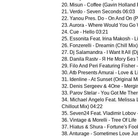
20. Misun - Coffee (Gavin Holland
21. Verdo - Seven Seconds 06:03
22. Yanou Pres. Do - On And On (P
23. Aurora - Where Would You Go Wh
24. Cue - Hello 03:21
25. Essonita Feat. Irina Makosh - L
26. Fonzerelli - Dreamin (Chill Mix
27. Dj Salamandra - I Want It All (D
28. Danila Rastv - Я Не Могу Без 
29. Filo And Peri Featuring Fisher 
30. Atb Presents Amurai - Love & 
31. Idenline - At Sunset (Original M
32. Denis Sergeev & 4One - Mergi
33. Parov Stelar - You Got Me The
34. Michael Angelo Feat. Melissa 
Chillout Mix) 04:22
35. Seven24 Feat. Vladimir Lobov 
36. Vintage & Morelli - Tree Of Lif
37. Hiatus & Shura - Fortune's Foo
38. Anturage - Sometimes Love Just