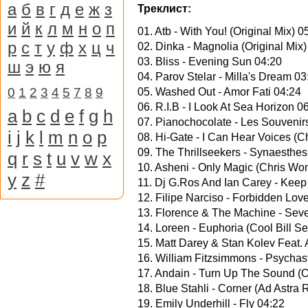
а
б
в
г
д
е
ж
з
Треклист:
и
й
к
л
м
н
о
п
01. Atb - With You! (Original Mix) 0
р
с
т
у
ф
х
ц
ч
02. Dinka - Magnolia (Original Mix)
03. Bliss - Evening Sun 04:20
ш
э
ю
я
04. Parov Stelar - Milla's Dream 03
0
1
2
3
4
5
7
8
9
05. Washed Out - Amor Fati 04:24
06. R.I.B - I Look At Sea Horizon 0
a
b
c
d
e
f
g
h
07. Pianochocolate - Les Souvenirs
i
j
k
l
m
n
o
p
08. Hi-Gate - I Can Hear Voices (Ch
09. The Thrillseekers - Synaesthes
q
r
s
t
u
v
w
x
10. Asheni - Only Magic (Chris Wo
y
z
#
11. Dj G.Ros And Ian Carey - Keep
12. Filipe Narciso - Forbidden Love
13. Florence & The Machine - Seve
14. Loreen - Euphoria (Cool Bill S
15. Matt Darey & Stan Kolev Feat. 
16. William Fitzsimmons - Psychas
17. Andain - Turn Up The Sound (Or
18. Blue Stahli - Corner (Ad Astra
19. Emily Underhill - Fly 04:22