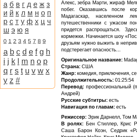
а
б
в
г
д
е
ж
з
Алекс, зебра Марти, жираф Мел
побег. Оказавшись после ко
и
й
к
л
м
н
о
п
Мадагаскар, населенном 
р
с
т
у
ф
х
ц
ч
путешественники с ужасом по
ш
э
ю
я
придется распрощаться. Зде
кормежки. Начинается шоу «Пос
0
1
2
3
4
5
7
8
9
друзьям нужно выжить в неприв
a
b
c
d
e
f
g
h
подстерегает опасность…
i
j
k
l
m
n
o
p
Оригинальное название:
Madag
Страна:
США
q
r
s
t
u
v
w
x
Жанр:
комедия, приключения, с
y
z
#
Продолжительность:
01:25:54
Перевод:
профессиональный (по
Андрей)
Русские субтитры:
есть
Навигация по главам:
есть
Режиссер:
Эрик Дарнелл, Том М
В ролях:
Бен Стиллер, Крис Р
Саша Барон Коэн, Седрик «Ра