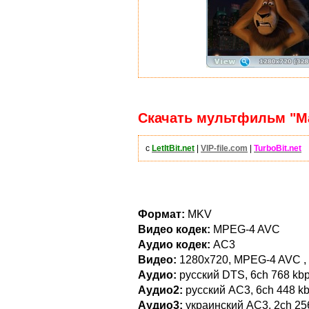
Скачать мультфильм "Мад
с
LetItBit.net
|
VIP-file.com
|
TurboBit.net
Формат:
MKV
Видео кодек:
MPEG-4 AVC
Аудио кодек:
AC3
Видео:
1280x720, MPEG-4 AVC , 2
Аудио:
русский DTS, 6ch 768 kbp
Аудио2:
русский AC3, 6ch 448 k
Аудио3:
украинский AC3, 2ch 25