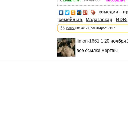
с
LetItBit.net
|
VIP-file.com
|
TurboBit.net
комедии
,
п
семейные
,
Мадагаскар
,
BDRi
igoryk
08/04/12 Просмотров: 7497
limon-1661i1
20 ноября 2
все ссылки мертвы