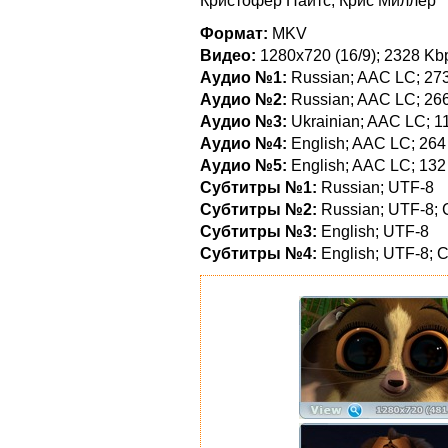
Кристофер Найтс, Крис Миллер
Формат:
MKV
Видео:
1280x720 (16/9); 2328 Kbp
Аудио №1:
Russian; AAC LC; 273 
Аудио №2:
Russian; AAC LC; 266 
Аудио №3:
Ukrainian; AAC LC; 11
Аудио №4:
English; AAC LC; 264 
Аудио №5:
English; AAC LC; 132 
Субтитры №1:
Russian; UTF-8
Субтитры №2:
Russian; UTF-8;
Субтитры №3:
English; UTF-8
Субтитры №4:
English; UTF-8;