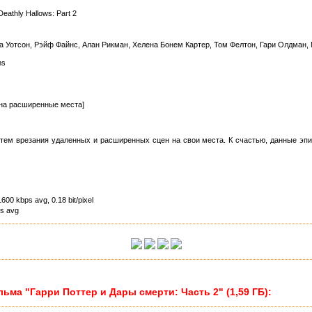
Deathly Hallows: Part 2
 Уотсон, Рэйф Файнс, Алан Рикман, Хелена Бонем Картер, Том Фелтон, Гари Олдман,
ms
на расширенные места]
тем врезания удаленных и расширенных сцен на свои места. К счастью, данные эпи
600 kbps avg, 0.18 bit/pixel
ps avg
ма "Гарри Поттер и Дары смерти: Часть 2" (1,59 ГБ):