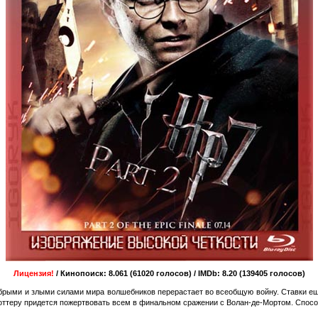
Лицензия!
/ Кинопоиск: 8.061 (61020 голосов) / IMDb: 8.20 (139405 голосов)
обрыми и злыми силами мира волшебников перерастает во всеобщую войну. Ставки ещё
оттеру придется пожертвовать всем в финальном сражении с Волан-де-Мортом. Способ