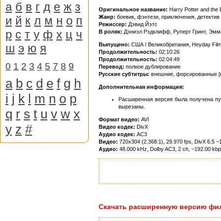
а
б
в
г
д
е
ж
з
Оригинальное название:
Harry Potter and the 
и
й
к
л
м
н
о
п
Жанр:
боевик, фэнтези, приключения, детектив
Режиссер:
Дэвид Йэтс
р
с
т
у
ф
х
ц
ч
В ролях:
Дэниэл Рэдклифф, Руперт Гринт, Эмма
ш
э
ю
я
Выпущено:
США / Великобритания, Heyday Fil
Продолжительность:
02:10:26
Продолжительность:
02:04:49
0
1
2
3
4
5
7
8
9
Перевод:
полное дублирование
Русские субтитры:
внешние, форсированные [
a
b
c
d
e
f
g
h
Дополнительная информация:
i
j
k
l
m
n
o
p
Расширенная версия была получена пу
вырезаны.
q
r
s
t
u
v
w
x
Формат видео:
AVI
y
z
#
Видео кодек:
DivX
Аудио кодек:
AC3
Видео:
720x304 (2.368:1), 29.970 fps, DivX 6.5 ~1
Аудио:
48.000 kHz, Dolby AC3, 2 ch, ~192.00 kb
Скачать расширенную версию филь